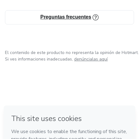
• Finanzas personales
Preguntas frecuentes
• Emprendimiento digital
• Diseño y creación de contenido
El contenido de este producto no representa la opinión de Hotmart.
Si ves informaciones inadecuadas,
denúncialas aquí
en Bogotá
en Amsterdam
en Madrid
en Ciudad de México
Hecho con
❤
en Belo Horizonte