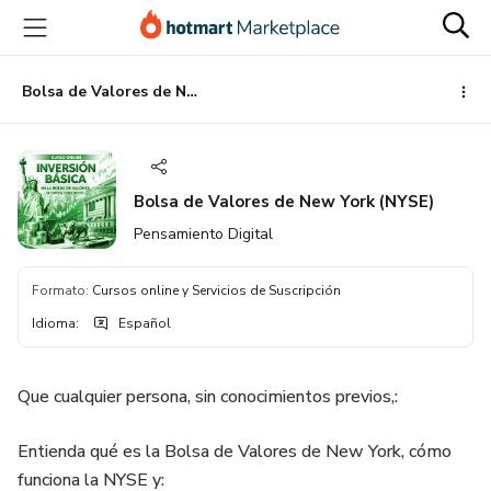
Ir
Ir
Ir
al
a
al
contenido
la
pie
principal
página
de
Bolsa de Valores de New York (NYSE)
de
página
pago
Bolsa de Valores de New York (NYSE)
Pensamiento Digital
Formato
:
Cursos online y Servicios de Suscripción
Idioma
:
Español
Que cualquier persona, sin conocimientos previos,:
Entienda qué es la Bolsa de Valores de New York, cómo
funciona la NYSE y: