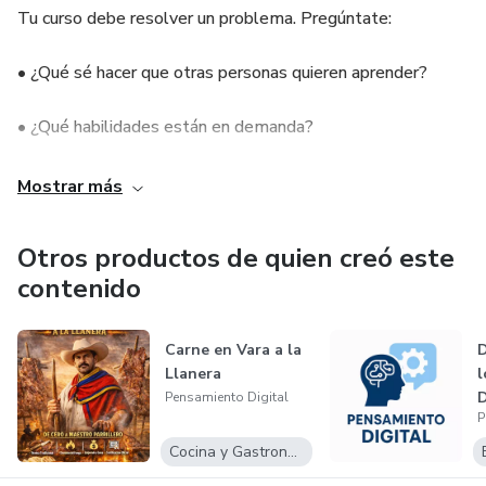
Tu curso debe resolver un problema. Pregúntate:
• ¿Qué sé hacer que otras personas quieren aprender?
• ¿Qué habilidades están en demanda?
• ¿En qué áreas la gente ya está pagando por formación?
Mostrar más
Ejemplos:
Otros productos de quien creó este
contenido
• Marketing digital
• Ventas online
Carne en Vara a la
D
Llanera
l
• Inteligencia artificial
D
Pensamiento Digital
P
• Productividad
Cocina y Gastronomía