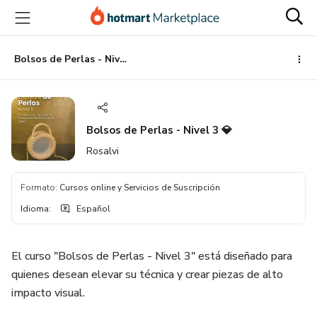
Ir
Ir
Ir
al
a
al
contenido
la
pie
principal
página
de
Bolsos de Perlas - Nivel 3 💎
de
página
pago
Bolsos de Perlas - Nivel 3 💎
Rosalvi
Formato
:
Cursos online y Servicios de Suscripción
Idioma
:
Español
El curso "Bolsos de Perlas - Nivel 3" está diseñado para
quienes desean elevar su técnica y crear piezas de alto
impacto visual.