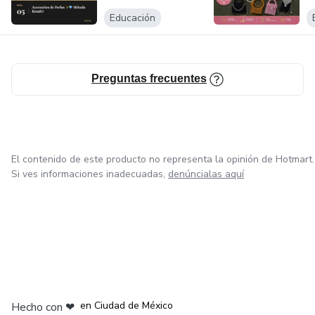
Educación
Preguntas frecuentes
El contenido de este producto no representa la opinión de Hotmart.
Si ves informaciones inadecuadas,
denúncialas aquí
en Bogotá
en Amsterdam
en Madrid
en Ciudad de México
Hecho con
❤