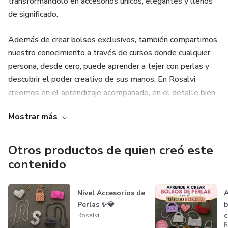
transformándolo en accesorios únicos, elegantes y llenos
de significado.
Además de crear bolsos exclusivos, también compartimos
nuestro conocimiento a través de cursos donde cualquier
persona, desde cero, puede aprender a tejer con perlas y
descubrir el poder creativo de sus manos. En Rosalvi
creemos en el aprendizaje acompañado, en el detalle bien
hecho y en el valor de construir una comunidad que crece,
Mostrar más
emprende y se inspira junta.
Otros productos de quien creó este
contenido
Nivel Accesorios de
A
Perlas ✨💎
b
c
Rosalvi
R
R