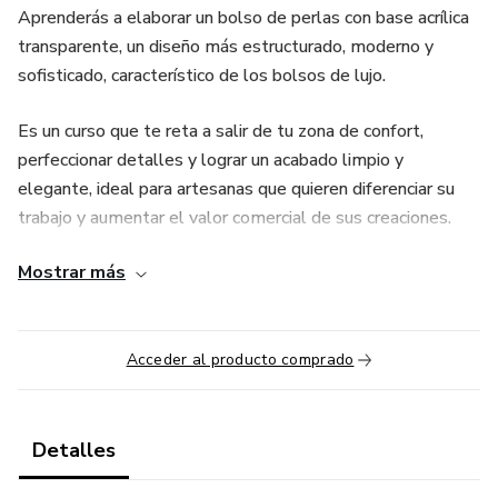
Aprenderás a elaborar un bolso de perlas con base acrílica
transparente, un diseño más estructurado, moderno y
sofisticado, característico de los bolsos de lujo.
Es un curso que te reta a salir de tu zona de confort,
perfeccionar detalles y lograr un acabado limpio y
elegante, ideal para artesanas que quieren diferenciar su
trabajo y aumentar el valor comercial de sus creaciones.
Mostrar más
El Nivel 3 marca una evolución: ya no es solo aprender a
tejer, es crear bolsos que se sienten premium desde el
primer vistazo.
Acceder al producto comprado
Detalles