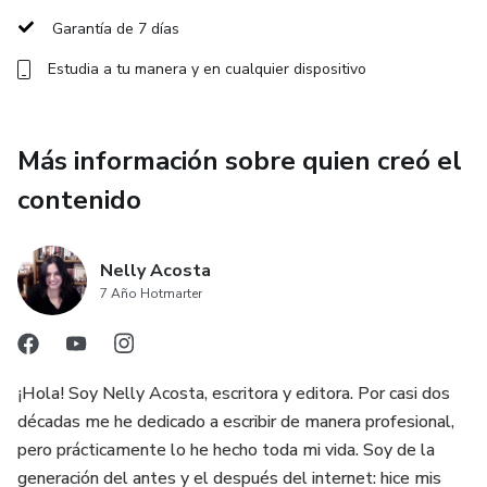
Garantía de 7 días
✏️ Tendrás también una Metodología probada para
organizar todo tu embudo de ventas.
Estudia a tu manera y en cualquier dispositivo
Esto es para ti si...
Más información sobre quien creó el
✔️ Si quieres vender algo: Libros, cursos, mentorías,
contenido
productos físicos (¡lo que sea!) y no sabes cómo
✔️ Si no has tenido ventas: Has vendido antes y no logras
Nelly Acosta
resultados
7 Año Hotmarter
✔️ Si tienes poco tiempo: No tienes suficiente tiempo para
tomar curso largos y aprender a usar herramientas digitales
¡Hola! Soy Nelly Acosta, escritora y editora. Por casi dos
décadas me he dedicado a escribir de manera profesional,
✔️ Si quieres fortalecer tus habilidades: No sabes cómo
pero prácticamente lo he hecho toda mi vida. Soy de la
utilizar tu escritura para vender y quieres aprender.
generación del antes y el después del internet: hice mis