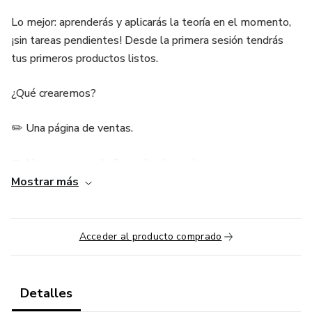
Lo mejor: aprenderás y aplicarás la teoría en el momento,
¡sin tareas pendientes! Desde la primera sesión tendrás
tus primeros productos listos.
¿Qué crearemos?
✏️ Una página de ventas.
✏️ Una secuencia de 6 emails de ventas.
Mostrar más
✏️ Una página de captura.
✏️ Una página de gracias personalizada.
Acceder al producto comprado
✏️ Aprenderás dónde hospedar tus páginas y tus emails
sin contratar herramientas costosas o difíciles de operar
Detalles
(como esta página).