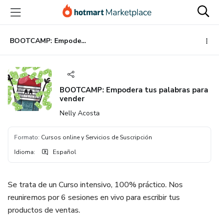
Ir
Ir
Ir
al
a
al
contenido
la
pie
principal
página
de
BOOTCAMP: Empodera tus palabras para vender
de
página
pago
BOOTCAMP: Empodera tus palabras para
vender
Nelly Acosta
Formato
:
Cursos online y Servicios de Suscripción
Idioma
:
Español
Se trata de un Curso intensivo, 100% práctico. Nos
reuniremos por 6 sesiones en vivo para escribir tus
productos de ventas.