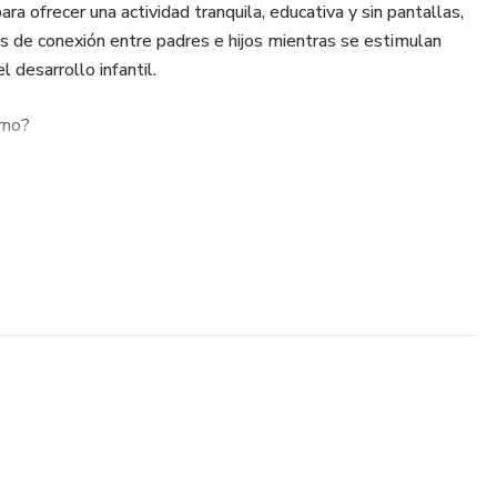
ra ofrecer una actividad tranquila, educativa y sin pantallas,
 de conexión entre padres e hijos mientras se estimulan
 desarrollo infantil.
rno?
la atención
ción emocional
aginación
timulación temprana