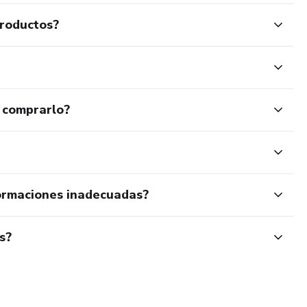
productos?
 comprarlo?
ormaciones inadecuadas?
s?