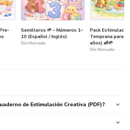
personal y educativo)
 Pre-
Semilleros 🌱 – Números 1–
Pack Estimulació
os
10 (Español / Inglés)
Temprana para B
años) 👶🌱
Elix Moncada
ísico.
Elix Moncada
para descarga inmediata después de completar la compra.
y consciente para acompañar el desarrollo infantil.
Art & Colors.
uaderno de Estimulación Creativa (PDF)?