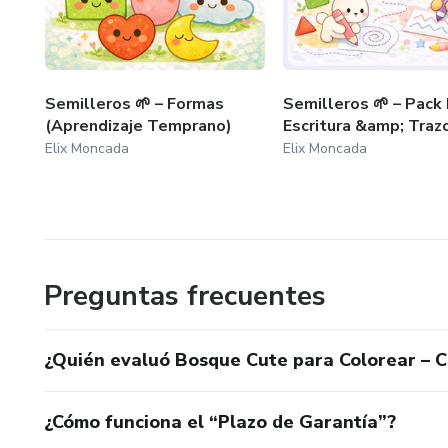
Educadores y cuidadores (uso 
📥 Importante
Semilleros 🌱 – Formas
Semilleros 🌱 – Pack
Este es un producto digital.
(Aprendizaje Temprano)
Escritura &amp; Traz
Elix Moncada
Elix Moncada
No se enviará ningún material f
El archivo estará disponible 
✨ Un recurso sencillo, bonito 
Preguntas frecuentes
✨ Proyecto original de Charly 
¿Quién evaluó Bosque Cute para Colorear – C
¿Cómo funciona el “Plazo de Garantía”?