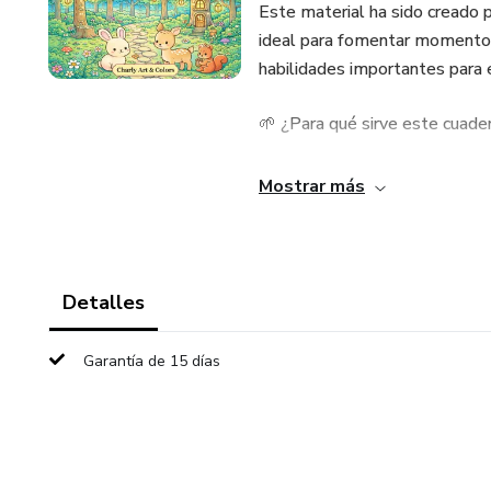
Este material ha sido creado pa
ideal para fomentar momentos
habilidades importantes para el
🌱 ¿Para qué sirve este cuade
✔ Estimula la motricidad fina
Mostrar más
✔ Favorece la concentración y 
✔ Promueve la calma y regula
Detalles
✔ Potencia la creatividad e im
Garantía de 15 días
✔ Ideal como actividad de es
🎨 ¿Qué incluye?