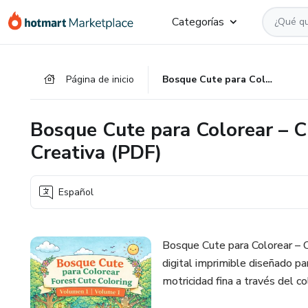
Ir
Ir
Ir
Categorías
al
a
al
contenido
la
pie
principal
página
de
Página de inicio
Bosque Cute para Colorear – Cuaderno de Estimulación Creativa (PDF)
de
página
pago
Bosque Cute para Colorear – C
Creativa (PDF)
Español
Bosque Cute para Colorear – 
digital imprimible diseñado par
motricidad fina a través del c