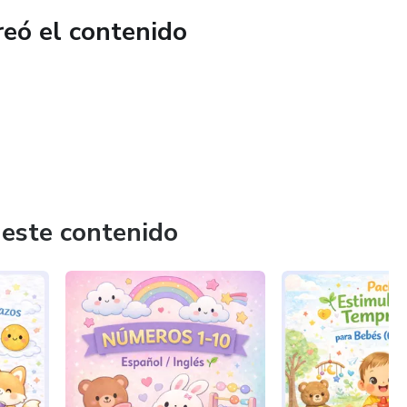
reó el contenido
ir
bosque estilo cute para colorear
as
s de colores, crayones o marcadores suaves
 este contenido
ctividades educativas
 uso de pantallas