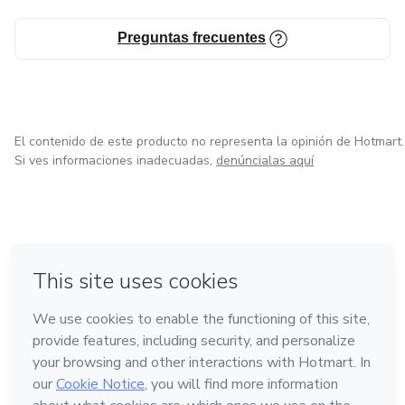
Preguntas frecuentes
El contenido de este producto no representa la opinión de Hotmart.
Si ves informaciones inadecuadas,
denúncialas aquí
en Ciudad de México
en Bogotá
en Amsterdam
en Madrid
en Belo Horizonte
Hecho con
❤