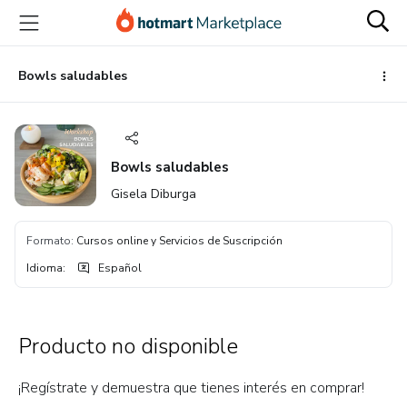
Ir
Ir
Ir
al
a
al
contenido
la
pie
principal
página
de
Bowls saludables
de
página
pago
Bowls saludables
Gisela Diburga
Formato
:
Cursos online y Servicios de Suscripción
Idioma
:
Español
Producto no disponible
¡Regístrate y demuestra que tienes interés en comprar!