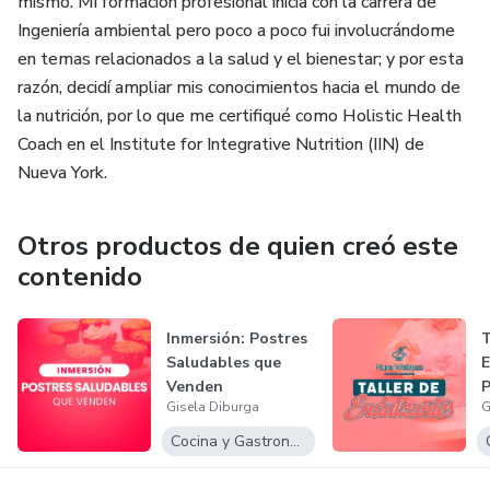
mismo. Mi formación profesional inicia con la carrera de
Ingeniería ambiental pero poco a poco fui involucrándome
en temas relacionados a la salud y el bienestar; y por esta
razón, decidí ampliar mis conocimientos hacia el mundo de
la nutrición, por lo que me certifiqué como Holistic Health
Coach en el Institute for Integrative Nutrition (IIN) de
Nueva York.
Otros productos de quien creó este
contenido
Inmersión: Postres
Saludables que
Venden
Gisela Diburga
G
Cocina y Gastronomía