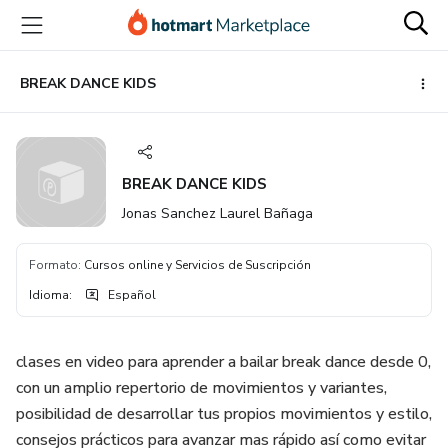
Ir
Ir
Ir
al
a
al
contenido
la
pie
principal
página
de
BREAK DANCE KIDS
de
página
pago
BREAK DANCE KIDS
Jonas Sanchez Laurel Bañaga
Formato
:
Cursos online y Servicios de Suscripción
Idioma
:
Español
clases en video para aprender a bailar break dance desde 0,
con un amplio repertorio de movimientos y variantes,
posibilidad de desarrollar tus propios movimientos y estilo,
consejos prácticos para avanzar mas rápido así como evitar