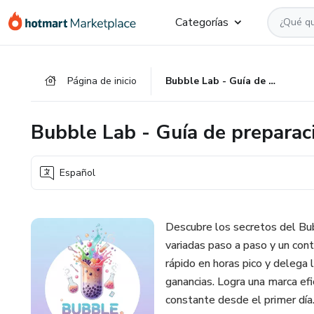
Ir
Ir
Ir
Categorías
al
a
al
contenido
la
pie
principal
página
de
Página de inicio
Bubble Lab - Guía de preparación y negocio rentable
de
página
pago
Bubble Lab - Guía de preparac
Español
Descubre los secretos del Bu
variadas paso a paso y un cont
rápido en horas pico y delega l
ganancias. Logra una marca efic
constante desde el primer día