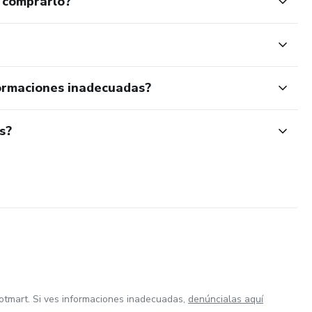
 comprarlo?
ormaciones inadecuadas?
s?
otmart. Si ves informaciones inadecuadas,
denúncialas aquí