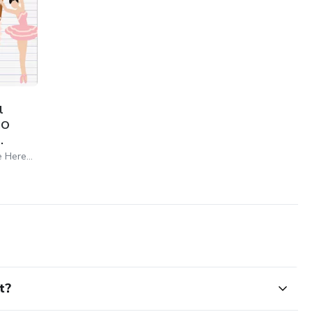
l
IO
.
Sharloth Unzueta Alvis de Heredia
t?