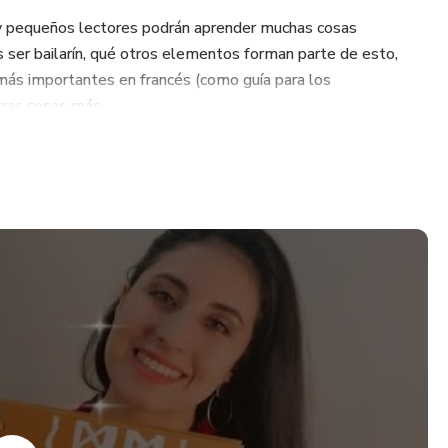
y pequeños lectores podrán aprender muchas cosas
s ser bailarín, qué otros elementos forman parte de esto,
más importantes en francés (como guía para los
tras cosas más.
ra poderlos imprimir y pintar, así que no solamente se
d fina del lector, pero también se trabaja la memoria y se
avanza con la historia.
ta inigualable aventura junto a Bugui, sueña, lee y nunca
te bendiga...