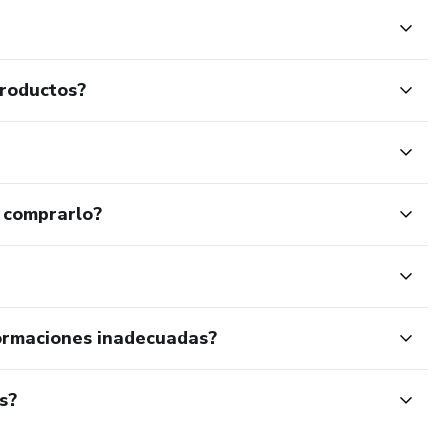
productos?
 comprarlo?
ormaciones inadecuadas?
s?