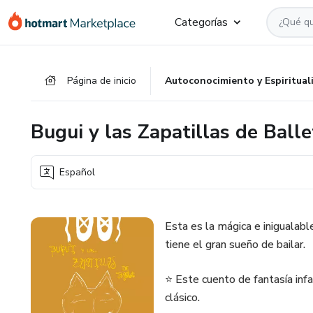
Ir
Ir
Ir
Categorías
al
a
al
contenido
la
pie
principal
página
de
Página de inicio
Autoconocimiento y Espiritual
de
página
pago
Bugui y las Zapatillas de Balle
Español
Esta es la mágica e inigualabl
tiene el gran sueño de bailar.
⭐ Este cuento de fantasía infa
clásico.