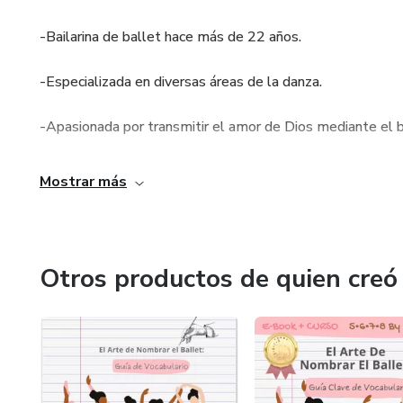
-Bailarina de ballet hace más de 22 años.
-Especializada en diversas áreas de la danza.
-Apasionada por transmitir el amor de Dios mediante el 
Esta escritora promueve contenidos referente al mundo de
Mostrar más
de creatividad, pasión y dedicación...
Otras áreas en los que se encuentra involucrada son: el E
Canto, Alabanza, Ingeniería Comercial, y Marketing Digital
Otros productos de quien creó