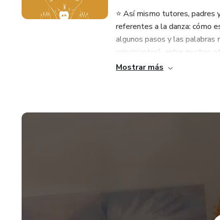
⭐ Así mismo tutores, padres 
referentes a la danza: cómo e
algunos pasos y las palabras 
principiantes), entre muchas o
Mostrar más
⭐ Este e-book lleva dibujos pa
estará trabajando la motricida
libera tensión a medida que se 
¡Descubre cuál y cómo se da es
dejes de bailar!
Gracias por leernos y que Dios 