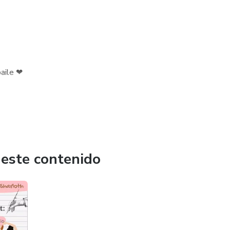
baile ❤
 la danza. Sus libros y ofertas transmiten contenido llenos
ntrenamiento de Acondicionamiento Físico, Coreografía,
 este contenido