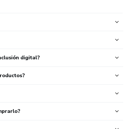
clusión digital?
productos?
mprarlo?