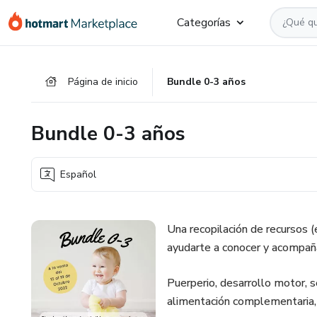
Ir
Ir
Ir
Categorías
al
a
al
contenido
la
pie
principal
página
de
Página de inicio
Bundle 0-3 años
de
página
pago
Bundle 0-3 años
Español
Una recopilación de recursos 
ayudarte a conocer y acompaña
Puerperio, desarrollo motor, se
alimentación complementaria, 