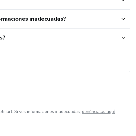
ormaciones inadecuadas?
s?
otmart. Si ves informaciones inadecuadas,
denúncialas aquí