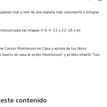
eren criar y vivir de una manera más consciente e integrar
ntessori para las etapas 0-6, 6-12 y 12-18 y en
ne Cursos Montessori en Casa y autora de los libros
huerto en casa al estilo Montessori” y el libro infantil "Con
e y cuidar de forma natural y consciente.
 este contenido