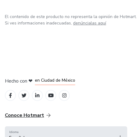
El contenido de este producto no representa la opinión de Hotmart.
Si ves informaciones inadecuadas,
denúncialas aquí
en Bogotá
en Amsterdam
en Madrid
en Ciudad de México
Hecho con
❤
en Belo Horizonte
Conoce Hotmart
Idioma