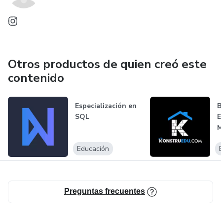
Otros productos de quien creó este
contenido
Especialización en
B
SQL
E
M
P
Educación
Preguntas frecuentes