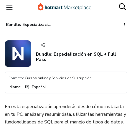
Ir
Ir
Ir
al
a
al
contenido
la
pie
principal
página
de
Bundle: Especialización en SQL + Full Pass
de
página
pago
Bundle: Especialización en SQL + Full
Pass
Formato
:
Cursos online y Servicios de Suscripción
Idioma
:
Español
En esta especialización aprenderás desde cómo instalarla
en tu PC, analizar y resumir data, utilizar las herramientas y
funcionalidades de SQL para el manejo de tipos de datos.