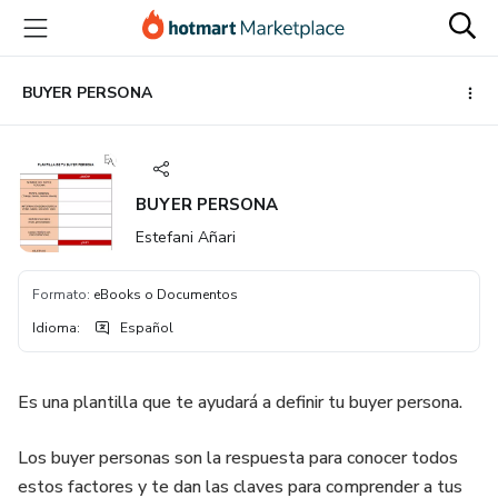
Ir
Ir
Ir
al
a
al
contenido
la
pie
principal
página
de
BUYER PERSONA
de
página
pago
BUYER PERSONA
Estefani Añari
Formato
:
eBooks o Documentos
Idioma
:
Español
Es una plantilla que te ayudará a definir tu buyer persona.
Los buyer personas son la respuesta para conocer todos
estos factores y te dan las claves para comprender a tus