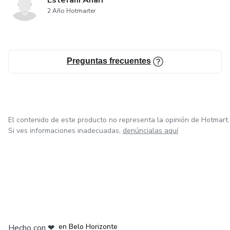
Estefani Añari
2 Año Hotmarter
Preguntas frecuentes
El contenido de este producto no representa la opinión de Hotmart.
Si ves informaciones inadecuadas,
denúncialas aquí
en Ciudad de México
en Bogotá
en Amsterdam
en Madrid
en Belo Horizonte
Hecho con
❤