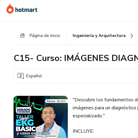
Ir
Ir
Ir
al
a
al
contenido
la
pie
principal
página
de
Página de inicio
Ingeniería y Arquitectura
de
página
pago
C15- Curso: IMÁGENES DIA
Español
"Descubre los fundamentos de 
imágenes para un diagnóstico p
especializado."
INCLUYE: