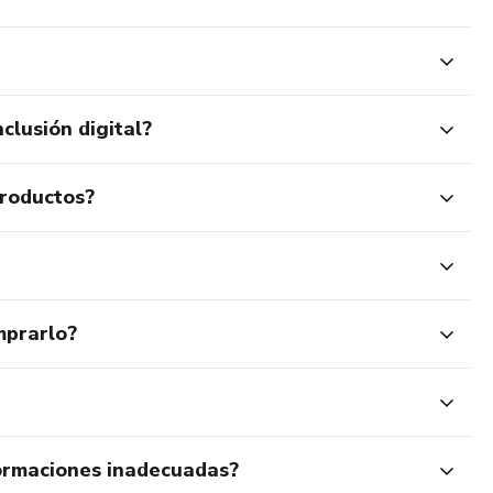
clusión digital?
productos?
mprarlo?
ormaciones inadecuadas?