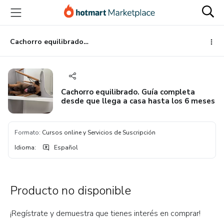
Ir
Ir
Ir
al
a
al
contenido
la
pie
principal
página
de
Cachorro equilibrado. Guía completa desde que llega a casa hasta los 6 meses
de
página
pago
Cachorro equilibrado. Guía completa
desde que llega a casa hasta los 6 meses
Formato
:
Cursos online y Servicios de Suscripción
Idioma
:
Español
Producto no disponible
¡Regístrate y demuestra que tienes interés en comprar!