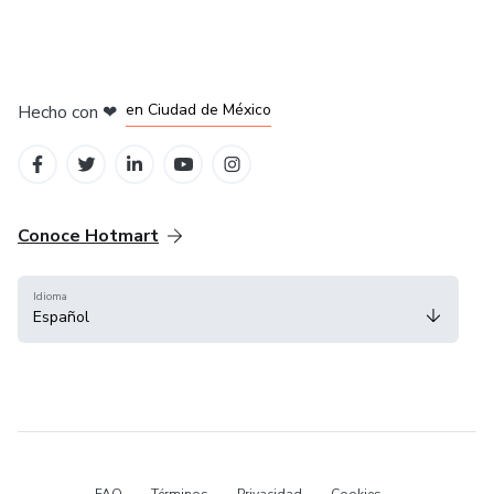
en Bogotá
en Amsterdam
en Madrid
en Ciudad de México
Hecho con
❤
en Belo Horizonte
Conoce Hotmart
Idioma
Español