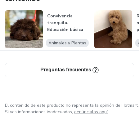
Convivencia
R
tranquila.
m
Educación básica
p
para perros de
p
Animales y Plantas
cualq...
l
Preguntas frecuentes
El contenido de este producto no representa la opinión de Hotmart.
Si ves informaciones inadecuadas,
denúncialas aquí