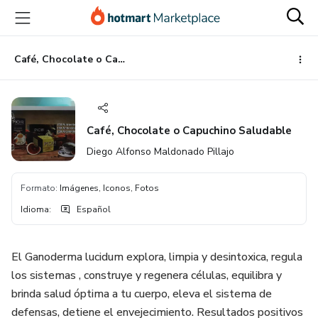
Ir
Ir
Ir
al
a
al
contenido
la
pie
principal
página
de
Café, Chocolate o Capuchino Saludable
de
página
pago
Café, Chocolate o Capuchino Saludable
Diego Alfonso Maldonado Pillajo
Formato
:
Imágenes, Iconos, Fotos
Idioma
:
Español
El Ganoderma lucidum explora, limpia y desintoxica, regula
los sistemas , construye y regenera células, equilibra y
brinda salud óptima a tu cuerpo, eleva el sistema de
defensas, detiene el envejecimiento. Resultados positivos