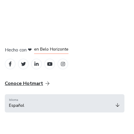
en Ciudad de México
en Bogotá
en Amsterdam
en Madrid
en Belo Horizonte
Hecho con
❤
Conoce Hotmart
Idioma
Español