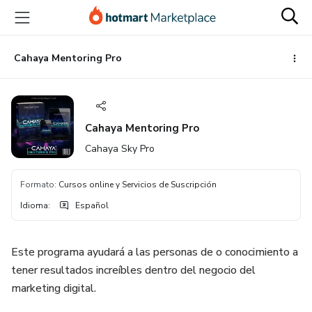
Ir
Ir
Ir
al
a
al
contenido
la
pie
principal
página
de
Cahaya Mentoring Pro
de
página
pago
Cahaya Mentoring Pro
Cahaya Sky Pro
Formato
:
Cursos online y Servicios de Suscripción
Idioma
:
Español
Este programa ayudará a las personas de o conocimiento a
tener resultados increíbles dentro del negocio del
marketing digital.