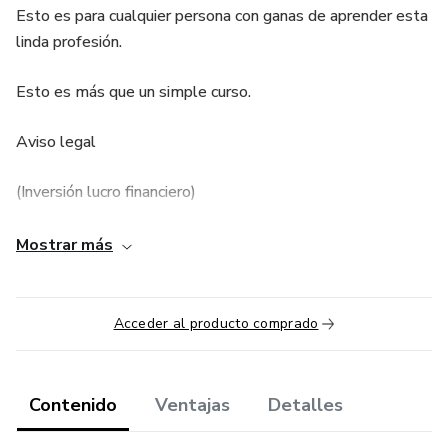
Esto es para cualquier persona con ganas de aprender esta
linda profesión.
Esto es más que un simple curso.
Aviso legal
(Inversión lucro financiero)
Todas las estrategias e inversiones involucran riesgos de
Mostrar más
perdida. Ninguna información contenida en este producto
debe ser interpretada como uma garantía de resultados.
Acceder al producto comprado
Desclaimer:
Los resultados de este programa pueden variar de persona
Contenido
Ventajas
Detalles
a persona.