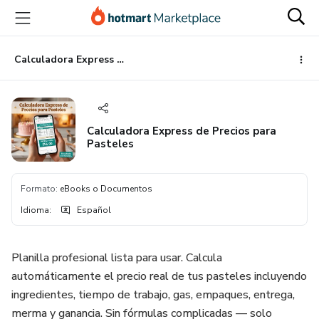
Ir
Ir
Ir
al
a
al
contenido
la
pie
principal
página
de
Calculadora Express de Precios para Pasteles
de
página
pago
Calculadora Express de Precios para
Pasteles
Formato
:
eBooks o Documentos
Idioma
:
Español
Planilla profesional lista para usar. Calcula
automáticamente el precio real de tus pasteles incluyendo
ingredientes, tiempo de trabajo, gas, empaques, entrega,
merma y ganancia. Sin fórmulas complicadas — solo