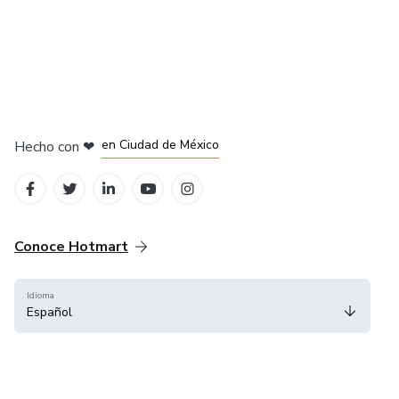
en Bogotá
en Amsterdam
en Madrid
en Ciudad de México
Hecho con
❤
en Belo Horizonte
Conoce Hotmart
Idioma
Español