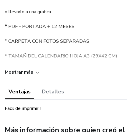
o llevarlo a una grafica.
* PDF - PORTADA + 12 MESES
* CARPETA CON FOTOS SEPARADAS
* TAMAÑ DEL CALENDARIO HOJA A3 (29X42 CM)
Al momento de imprimir puedes adaptarlo al tamaño que
Mostrar más
mas te guste.
Ventajas
Detalles
Facil de imprimir !
Más información sobre quien creó el