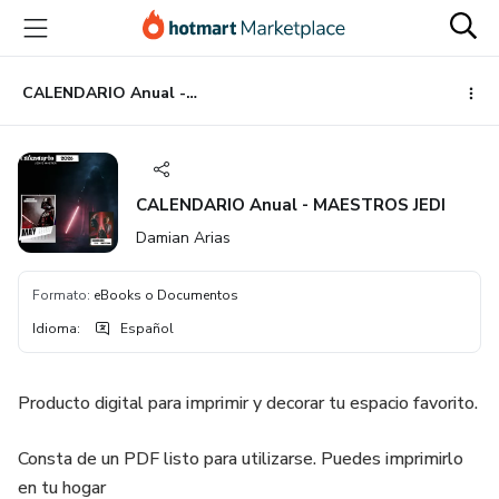
Ir
Ir
Ir
al
a
al
contenido
la
pie
principal
página
de
CALENDARIO Anual - MAESTROS JEDI
de
página
pago
CALENDARIO Anual - MAESTROS JEDI
Damian Arias
Formato
:
eBooks o Documentos
Idioma
:
Español
Producto digital para imprimir y decorar tu espacio favorito.
Consta de un PDF listo para utilizarse. Puedes imprimirlo
en tu hogar