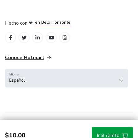
en Ciudad de México
en Bogotá
en Amsterdam
en Madrid
en Belo Horizonte
Hecho con
❤
Conoce Hotmart
Idioma
Español
FAQ
Términos
Privacidad
Cookies
$10.00
Ir al carrito