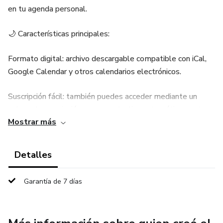
en tu agenda personal.
🌙 Características principales:
Formato digital: archivo descargable compatible con iCal,
Google Calendar y otros calendarios electrónicos.
Suscripción fácil: también puedes acceder mediante un
enlace de suscripción, que se actualiza automáticamente
Mostrar más
en tu calendario.
Contenido astrológico exclusivo: incluye lunaciones,
Detalles
eclipses, retrogradaciones y aspectos planetarios clave de
2026.
Garantía de 7 días
Organización práctica: cada evento está marcado con fecha
y hora exacta, listo para ayudarte a planificar tus