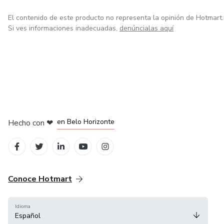
El contenido de este producto no representa la opinión de Hotmart.
Si ves informaciones inadecuadas,
denúncialas aquí
en Ciudad de México
en Bogotá
en Amsterdam
en Madrid
en Belo Horizonte
Hecho con
❤
Conoce Hotmart
Idioma
Español