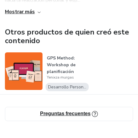
hacia la realización personal y esp...
Mostrar más
Otros productos de quien creó este
contenido
GPS Method:
Workshop de
planificación
Yenixza murgas
estratégica +
Manifest...
Desarrollo Personal
Preguntas frecuentes