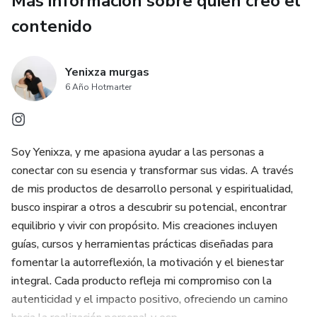
Más información sobre quien creó el
actividades con conciencia cósmica.
contenido
Acceso inmediato: descarga al instante y comienza a
sincronizar tu vida con los ciclos del universo.
Yenixza murgas
6 Año Hotmarter
🌟 Beneficios:
Mantente al tanto de los momentos más importantes del
año astrológico.
Soy Yenixza, y me apasiona ayudar a las personas a
conectar con su esencia y transformar sus vidas. A través
Planifica tus proyectos y decisiones alineándolos con la
de mis productos de desarrollo personal y espiritualidad,
energía de los astros.
busco inspirar a otros a descubrir su potencial, encontrar
equilibrio y vivir con propósito. Mis creaciones incluyen
Disfruta de un calendario que combina utilidad práctica con
guías, cursos y herramientas prácticas diseñadas para
sabiduría espiritual.
fomentar la autorreflexión, la motivación y el bienestar
integral. Cada producto refleja mi compromiso con la
autenticidad y el impacto positivo, ofreciendo un camino