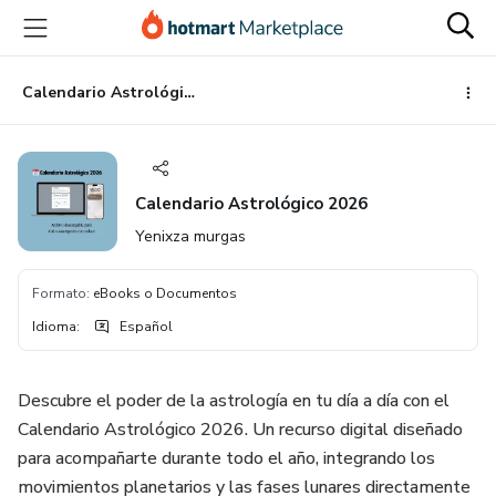
Ir
Ir
Ir
al
a
al
contenido
la
pie
principal
página
de
Calendario Astrológico 2026
de
página
pago
Calendario Astrológico 2026
Yenixza murgas
Formato
:
eBooks o Documentos
Idioma
:
Español
Descubre el poder de la astrología en tu día a día con el
Calendario Astrológico 2026. Un recurso digital diseñado
para acompañarte durante todo el año, integrando los
movimientos planetarios y las fases lunares directamente