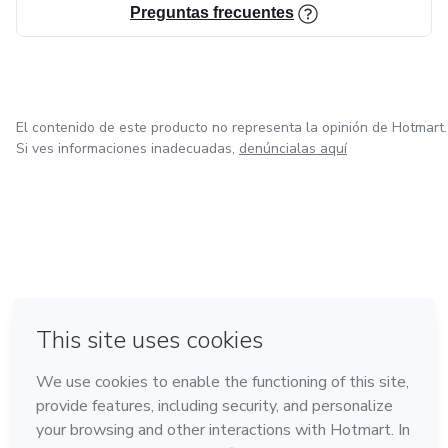
Preguntas frecuentes
El contenido de este producto no representa la opinión de Hotmart.
Si ves informaciones inadecuadas,
denúncialas aquí
en Ciudad de México
en Bogotá
en Amsterdam
en Madrid
en Belo Horizonte
Hecho con
❤