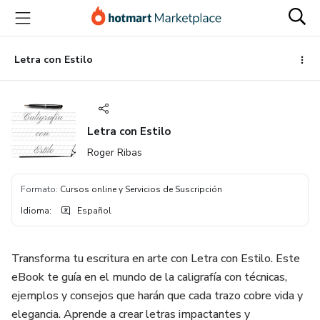
Ir
Ir
Ir
al
a
al
contenido
la
pie
principal
página
de
Letra con Estilo
de
página
pago
Letra con Estilo
Roger Ribas
Formato
:
Cursos online y Servicios de Suscripción
Idioma
:
Español
Transforma tu escritura en arte con Letra con Estilo. Este
eBook te guía en el mundo de la caligrafía con técnicas,
ejemplos y consejos que harán que cada trazo cobre vida y
elegancia. Aprende a crear letras impactantes y