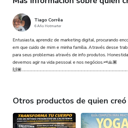
Más información sobre quien c
Este ebook es la guía perfecta
manera simple y efectiva.
Tiago Corrêa
6 Año Hotmarter
Entusiasta, aprendiz de marketing digital, procurando 
em que cuido de mim e minha família. Através desse trab
para seus problemas através de info produtos. Honestida
devemos agir na vida pessoal e nos negócios.🗝️🙏🏾
🙌🏾………………………………………………………………………………………
Otros productos de quien creó