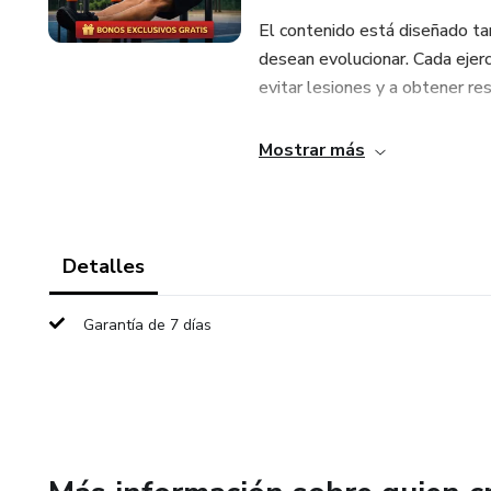
El contenido está diseñado ta
desean evolucionar. Cada ejerc
evitar lesiones y a obtener re
¿Qué aprenderás?
Mostrar más
✔ Entrenamientos completos 
✔ Ejercicios para fuerza, defini
Detalles
✔ Progresiones paso a paso
Garantía de 7 días
✔ Cómo organizar tu rutina s
✔ Consejos para mejorar el re
💪 Entrena cuando quieras, don