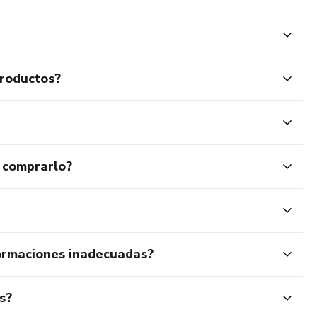
productos?
 comprarlo?
ormaciones inadecuadas?
s?