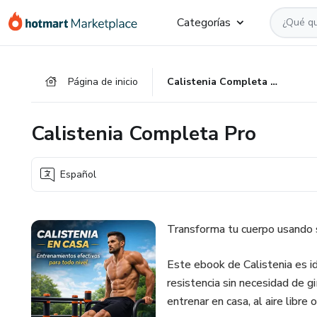
Ir
Ir
Ir
Categorías
al
a
al
contenido
la
pie
principal
página
de
Página de inicio
Calistenia Completa Pro
de
página
pago
Calistenia Completa Pro
Español
Transforma tu cuerpo usando s
Este ebook de Calistenia es id
resistencia sin necesidad de g
entrenar en casa, al aire libre 