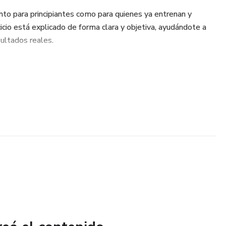
nto para principiantes como para quienes ya entrenan y
icio está explicado de forma clara y objetiva, ayudándote a
sultados reales.
con el peso corporal
ción y resistencia
emanal
ndimiento
de quieras y a tu propio ritmo.