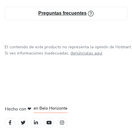
Preguntas frecuentes
El contenido de este producto no representa la opinión de Hotmart.
Si ves informaciones inadecuadas,
denúncialas aquí
en Ciudad de México
en Bogotá
en Amsterdam
en Madrid
en Belo Horizonte
Hecho con
❤