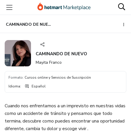
Ir
Ir
Ir
al
a
al
contenido
la
pie
principal
página
de
CAMINANDO DE NUEVO
de
página
pago
CAMINANDO DE NUEVO
Mayita Franco
Formato
:
Cursos online y Servicios de Suscripción
Idioma
:
Español
Cuando nos enfrentamos a un imprevisto en nuestras vidas
como un accidente de tránsito y pensamos que todo
termina, descubre como puedes encontrar una oportunidad
diferente, cambia tu dolor y escoge vivir .