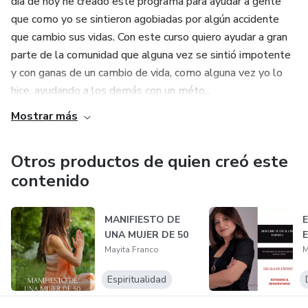
día de hoy he creado este programa para ayudar a gente
que como yo se sintieron agobiadas por algún accidente
que cambio sus vidas. Con este curso quiero ayudar a gran
parte de la comunidad que alguna vez se sintió impotente
y con ganas de un cambio de vida, como alguna vez yo lo
hice, ayudando a los demás con un méto...
Mostrar más
Otros productos de quien creó este
contenido
MANIFIESTO DE
UNA MUJER DE 50
Mayita Franco
M
Espiritualidad