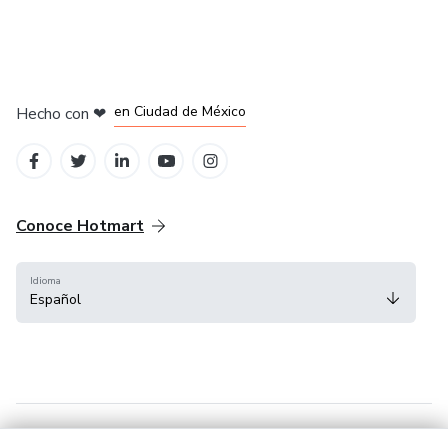
en Bogotá
en Amsterdam
en Madrid
en Ciudad de México
Hecho con
❤
en Belo Horizonte
Conoce Hotmart
Idioma
Español