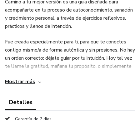
Camino a tu mejor versión es una guía diseñada para
acompañarte en tu proceso de autoconocimiento, sanación
y crecimiento personal, a través de ejercicios reflexivos,
prácticos y llenos de intención.
Fue creada especialmente para ti, para que te conectes
contigo mismo/a de forma auténtica y sin presiones. No hay
un orden correcto: déjate guiar por tu intuición. Hoy tal vez
te llame la gratitud, mañana tu propósito, o simplemente
un ejercicio que te regale paz.
Mostrar más
Este espacio es tuyo. Un momento íntimo de conexión
donde cada ejercicio te invita a descubrirte, comprenderte y
Detalles
fortalecer tu autoestima.
Garantía de 7 días
Disfruta el proceso.
Cada reflexión es un paso hacia tu mejor versión.