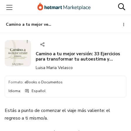
Ir
Ir
Ir
al
a
al
contenido
la
pie
principal
página
de
Camino a tu mejor versión: 33 Ejercicios para transformar tu autoestima y conectar con tu propósito.
de
página
pago
Camino a tu mejor versión: 33 Ejercicios
para transformar tu autoestima y
conectar con tu propósito.
Luisa Maria Velasco
Formato
:
eBooks o Documentos
Idioma
:
Español
Estás a punto de comenzar el viaje más valiente: el
regreso a ti mismo/a.