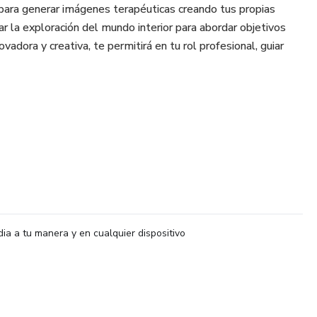
al para generar imágenes terapéuticas creando tus propias
tar la exploración del mundo interior para abordar objetivos
ovadora y creativa, te permitirá en tu rol profesional, guiar
eficios de las Líneas de Tiempo
timodalidad en Terapia de Juego, beneficios y materiales
ión de Líneas de Tiempo con Enfoque en el Futuro.
dia a tu manera y en cualquier dispositivo
 con Inteligencia Artificial para Realizar un de Set de Cartas