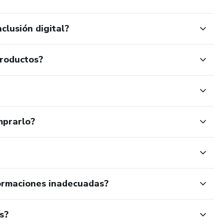
clusión digital?
productos?
mprarlo?
ormaciones inadecuadas?
s?