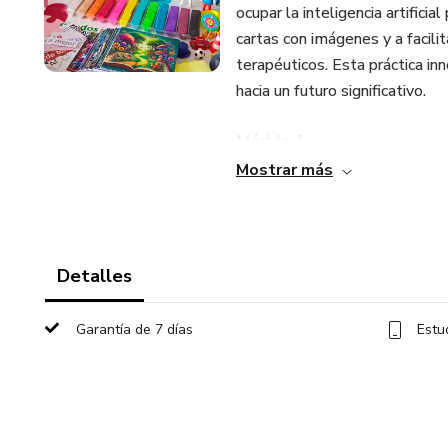
ocupar la inteligencia artifici
cartas con imágenes y a facili
terapéuticos. Esta práctica inn
hacia un futuro significativo.
Módulo 1
Mostrar más
Clase 1.1. Definiciones y Ben
Con Enfoque en el Futuro.
Detalles
Clase 1.2 Definiciones de Mul
sugeridos para la representac
Garantía de 7 días
Estu
Clase 1.3 Creación de Imágenes
Temáticas.
Módulo 2