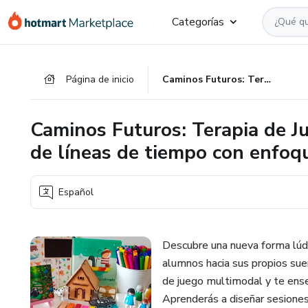
Ir
Ir
Ir
Categorías
al
a
al
contenido
la
pie
principal
página
de
Página de inicio
Caminos Futuros: Terapia de Juego Multimodal para la creación de líneas de tiempo con enfoque en el futuro.
de
página
pago
Caminos Futuros: Terapia de J
de líneas de tiempo con enfoqu
Español
Descubre una nueva forma lúdi
alumnos hacia sus propios sueñ
de juego multimodal y te ense
Aprenderás a diseñar sesiones p