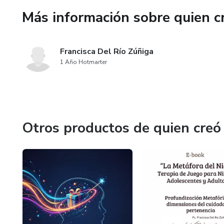
Más información sobre quien c
Clase 2.1 Aplicaciones y Con
Estados Deseado y Mapas Em
Francisca Del Río Zúñiga
Clase 2.2 Sesiones de Contin
1 Año Hotmarter
para planificar la continuidad
Clase 2.3 Creación de Imágenes
Participación.
Otros productos de quien creó
Módulo 3
Clase 3.1 Aplicaciones en Psic
Clase 3.2 Aplicación con cuen
Multimodal.