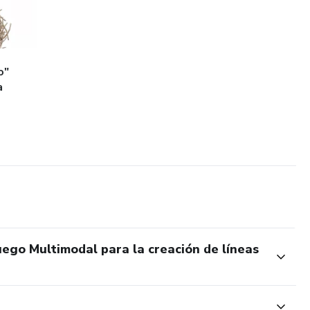
s metafóricas para sostener el juego y realizar la
etafórica.
o"
a
ego Multimodal para la creación de líneas