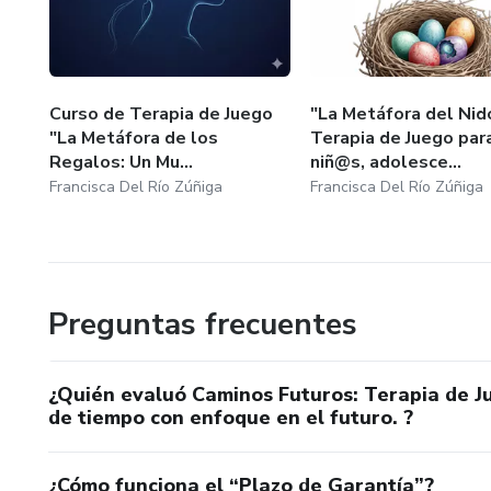
Clase 3.3 Creación de pregunta
continuidad de la ampliación m
Curso de Terapia de Juego
"La Metáfora del Nid
"La Metáfora de los
Terapia de Juego par
Regalos: Un Mu...
niñ@s, adolesce...
Francisca Del Río Zúñiga
Francisca Del Río Zúñiga
Preguntas frecuentes
¿Quién evaluó Caminos Futuros: Terapia de Ju
de tiempo con enfoque en el futuro. ?
¿Cómo funciona el “Plazo de Garantía”?