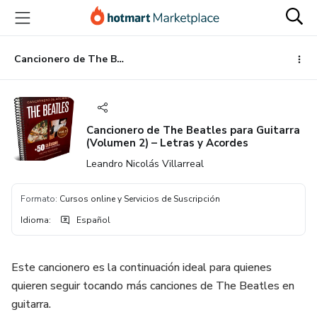
Ir
Ir
Ir
al
a
al
contenido
la
pie
principal
página
de
Cancionero de The Beatles para Guitarra (Volumen 2) – Letras y Acordes
de
página
pago
Cancionero de The Beatles para Guitarra
(Volumen 2) – Letras y Acordes
Leandro Nicolás Villarreal
Formato
:
Cursos online y Servicios de Suscripción
Idioma
:
Español
Este cancionero es la continuación ideal para quienes
quieren seguir tocando más canciones de The Beatles en
guitarra.