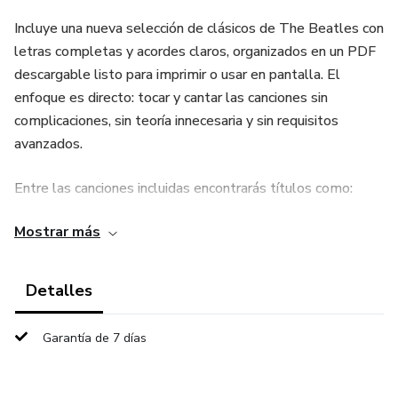
Incluye una nueva selección de clásicos de The Beatles con
letras completas y acordes claros, organizados en un PDF
descargable listo para imprimir o usar en pantalla. El
enfoque es directo: tocar y cantar las canciones sin
complicaciones, sin teoría innecesaria y sin requisitos
avanzados.
Entre las canciones incluidas encontrarás títulos como:
Mostrar más
Come Together, Lucy in the Sky with Diamonds, Ob-La-Di
Ob-La-Da, Drive My Car, Day Tripper, Nowhere Man,
Michelle, Girl, I've Just Seen a Face, Taxman, Think for
Detalles
Yourself, And Your Bird Can Sing, If I Needed Someone, For
No One, You Won’t See Me, Things We Said Today, I’ll Be
Garantía de 7 días
Back, Do You Want to Know a Secret, This Boy, Rocky
Raccoon, Mother Nature’s Son, Good Day Sunshine, You
Never Give Me Your Money, She Came in Through the