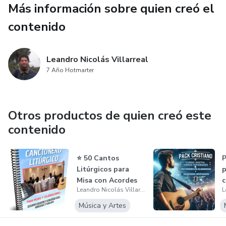
Más información sobre quien creó el
Bathroom Window, Golden Slumbers, Carry That Weight,
Two of Us, Free as a Bird, Real Love, Helter Skelter,
contenido
Birthday, Glass Onion, Fixing a Hole, Baby It’s You, Words
of Love, entre muchas otras.
Leandro Nicolás Villarreal
7 Año Hotmarter
Ideal para guitarristas principiantes e intermedios que
quieren ampliar su repertorio y disfrutar tocando los
grandes clásicos de The Beatles en guitarra.
Otros productos de quien creó este
contenido
⭐ 50 Cantos
P
Litúrgicos para
p
Misa con Acordes
c
Leandro Nicolás Villarreal
para Guitarra,...
Música y Artes