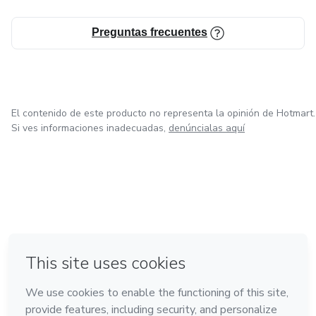
Preguntas frecuentes
El contenido de este producto no representa la opinión de Hotmart.
Si ves informaciones inadecuadas,
denúncialas aquí
en Ciudad de México
en Bogotá
en Amsterdam
en Madrid
en Belo Horizonte
Hecho con
❤