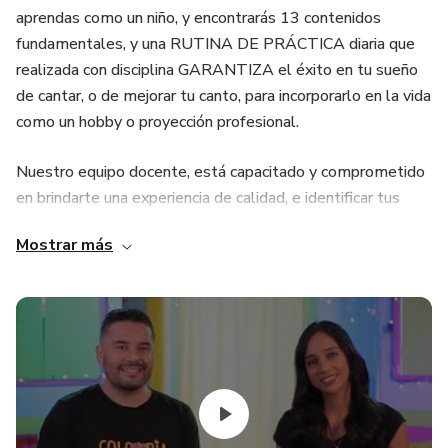
aprendas como un niño, y encontrarás 13 contenidos
fundamentales, y una RUTINA DE PRÁCTICA diaria que
realizada con disciplina GARANTIZA el éxito en tu sueño
de cantar, o de mejorar tu canto, para incorporarlo en la vida
como un hobby o proyección profesional.
Nuestro equipo docente, está capacitado y comprometido
en brindarte una experiencia de calidad, e identificar tus
fortalezas y retos para que la inversión de tu tiempo sea
Mostrar más
realmente un aporte concreto a disfrutar la magia de
cantar. La trayectoria de nuestra organización, la
experiencia y los múltiples premios y reconocimientos
nacionales e internacionales nos permiten ofrecer esta
actividad como una fuente de disfrute, pero con el
cumplimiento de un objetivo concreto para tu crecimiento
personal y artístico.