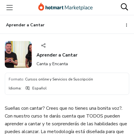
Ir
Ir
Ir
al
a
al
contenido
la
pie
principal
página
de
Aprender a Cantar
de
página
pago
Aprender a Cantar
Canta y Encanta
Formato
:
Cursos online y Servicios de Suscripción
Idioma
:
Español
Sueñas con cantar? Crees que no tienes una bonita voz?.
Con nuestro curso te darás cuenta que TODOS pueden
aprender a cantar y te sorprenderás de las habilidades que
puedes alcanzar. La metodología está diseñada para que