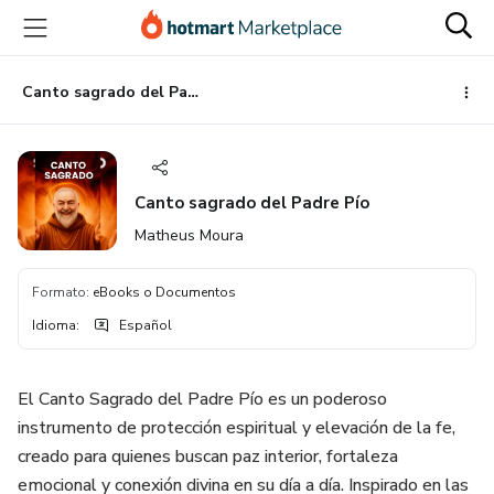
Ir
Ir
Ir
al
a
al
contenido
la
pie
principal
página
de
Canto sagrado del Padre Pío
de
página
pago
Canto sagrado del Padre Pío
Matheus Moura
Formato
:
eBooks o Documentos
Idioma
:
Español
El Canto Sagrado del Padre Pío es un poderoso
instrumento de protección espiritual y elevación de la fe,
creado para quienes buscan paz interior, fortaleza
emocional y conexión divina en su día a día. Inspirado en las