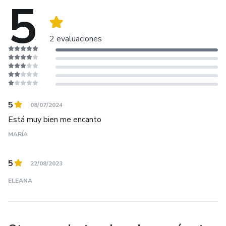
5
esta área Facturando cerca de $1000k dólares,✅
Donde me capacito y me actualizo día con día para poder
2 evaluaciones
generar y ayudar a mas personas a construir un mejor futuro
❤️
5
08/07/2024
Está muy bien me encanto
MARÍA
5
22/08/2023
ELEANA