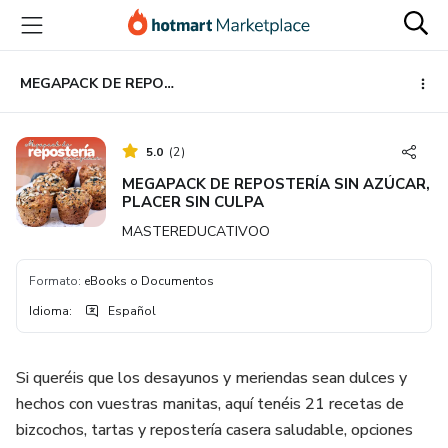
Ir
Ir
Ir
al
a
al
contenido
la
pie
principal
página
de
MEGAPACK DE REPOSTERÍA SIN AZÚCAR, PLACER SIN CULPA
de
página
pago
5.0
(
2
)
MEGAPACK DE REPOSTERÍA SIN AZÚCAR,
PLACER SIN CULPA
MASTEREDUCATIVOO
Formato
:
eBooks o Documentos
Idioma
:
Español
Si queréis que los desayunos y meriendas sean dulces y
hechos con vuestras manitas, aquí tenéis 21 recetas de
bizcochos, tartas y repostería casera saludable, opciones