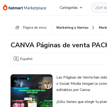
Ir
Ir
Ir
Categorías
al
a
al
contenido
la
pie
principal
página
de
Página de inicio
Marketing y Ventas
Mark
de
página
pago
CANVA Páginas de venta PAC
Español
Las Páginas de Venta han sid
o Social Media tengan la como
editables por Canva.
¡Sólo tienes que elegir tu plant