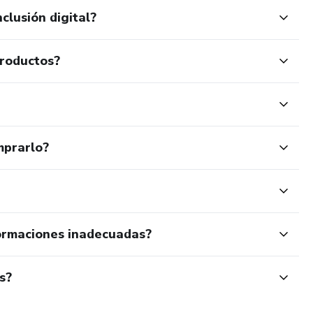
clusión digital?
productos?
mprarlo?
ormaciones inadecuadas?
s?