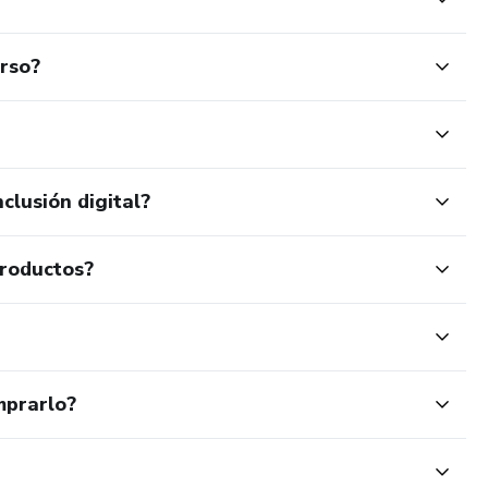
urso?
clusión digital?
productos?
mprarlo?