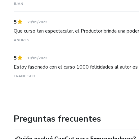
JUAN
5
29/09/2022
Que curso tan espectacular, el Productor brinda una pode
ANDRES
5
10/09/2022
Estoy fascinado con el curso 1000 felicidades al autor es 
FRANCISCO
Preguntas frecuentes
¿Quién evaluó CapCut para Emprendedores?