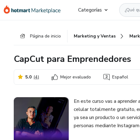
Ir
Ir
Ir
Categorías
al
a
al
contenido
la
pie
principal
página
de
Página de inicio
Marketing y Ventas
Mark
de
página
pago
CapCut para Emprendedores
5.0
(
4
)
Mejor evaluado
Español
En este curso vas a aprender 
celular totalmente gratuito, e
ya sea un producto o un servic
personas mediante Instagram