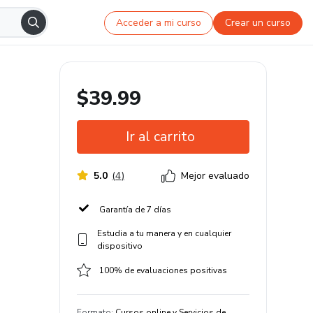
Acceder a mi curso
Crear un curso
$39.99
Ir al carrito
5.0
(
4
)
Mejor evaluado
Garantía de 7 días
Estudia a tu manera y en cualquier
dispositivo
100% de evaluaciones positivas
Formato
:
Cursos online y Servicios de