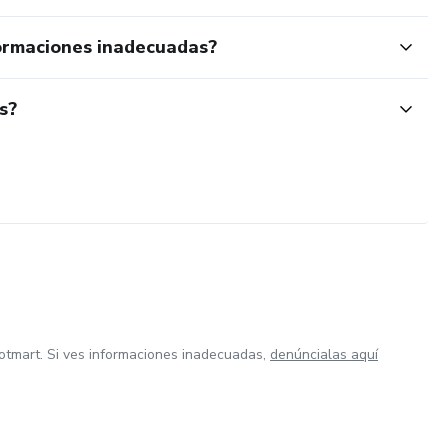
ormaciones inadecuadas?
s?
otmart. Si ves informaciones inadecuadas,
denúncialas aquí