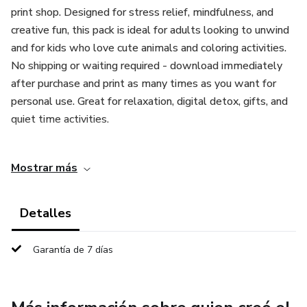
print shop. Designed for stress relief, mindfulness, and
creative fun, this pack is ideal for adults looking to unwind
and for kids who love cute animals and coloring activities.
No shipping or waiting required - download immediately
after purchase and print as many times as you want for
personal use. Great for relaxation, digital detox, gifts, and
quiet time activities.
15 Páginas para Colorear de Capibaras Kawaii - Pack de
Mostrar más
descarga instantánea en PDF con 15 ilustraciones
originales de capibaras en estilo kawaii, dibujadas a mano y
listas para imprimir. Cada página está en formato A4 de
Detalles
alta resolución para que se vea nítida al imprimir. Ideal para
desestresarte, practicar mindfulness y pasar tiempo
Garantía de 7 días
creativo sin pantallas, tanto para adultos como para niños
que aman los capibaras. Descarga inmediata después del
pago, uso personal ilimitado, imprime las veces que