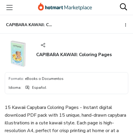
Ir
Ir
Ir
al
a
al
contenido
la
pie
principal
página
de
CAPIBARA KAWAII: Coloring Pages
de
página
pago
CAPIBARA KAWAII: Coloring Pages
Formato
:
eBooks o Documentos
Idioma
:
Español
15 Kawaii Capybara Coloring Pages - Instant digital
download PDF pack with 15 unique, hand-drawn capybara
illustrations in a cute kawaii style. Each page is high-
resolution A4, perfect for crisp printing at home or at a