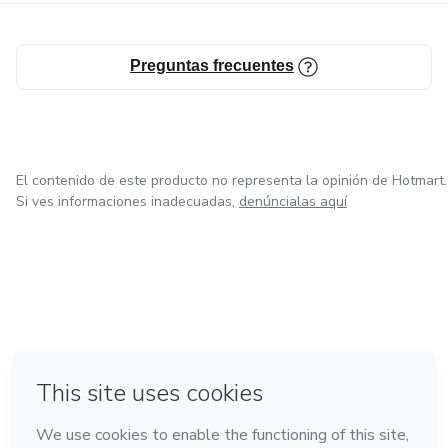
Preguntas frecuentes
El contenido de este producto no representa la opinión de Hotmart.
Si ves informaciones inadecuadas,
denúncialas aquí
en Bogotá
en Amsterdam
en Madrid
en Ciudad de México
Hecho con
❤
en Belo Horizonte