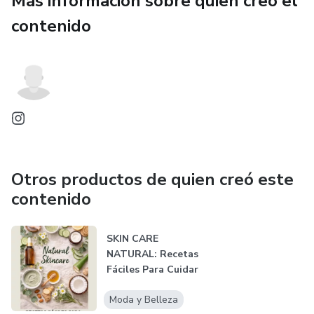
Más información sobre quien creó el
quieras. Perfecto para relajarte, regalar y desconectarte un
contenido
rato.
Otros productos de quien creó este
contenido
SKIN CARE
NATURAL: Recetas
Fáciles Para Cuidar
Tu Piel
Moda y Belleza