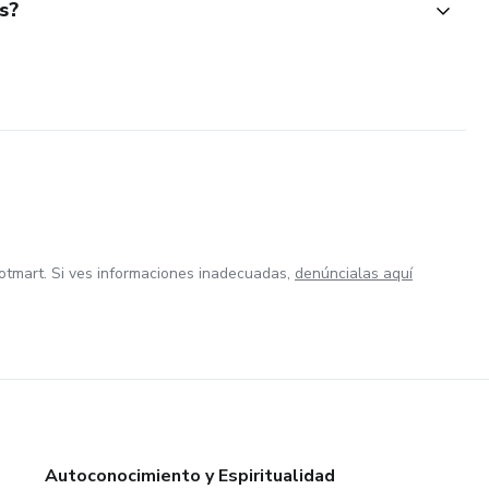
s?
otmart. Si ves informaciones inadecuadas,
denúncialas aquí
Autoconocimiento y Espiritualidad