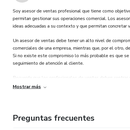
Soy asesor de ventas profesional que tiene como objetiv
permitan gestionar sus operaciones comercial. Los ases
ideas adecuadas a su contexto y que permitan concretar v
Un asesor de ventas debe tener un alto nivel de comprom
comerciales de una empresa, mientras que, por el otro, de
Si no existe este compromiso lo más probable es que se 
seguimiento de atención al cliente.
Recuerda que los profesionales de ventas deben centrar su
consumidores, con el fin de que estos prefieran tu marca 
Mostrar más
experiencias de compra y venta de calidad.
Preguntas frecuentes