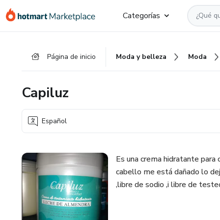
Ir
Ir
Ir
Categorías
al
a
al
contenido
la
pie
principal
página
de
Página de inicio
Moda y belleza
Moda
de
página
pago
Capiluz
Español
Es una crema hidratante para 
cabello me está dañado lo deja
,libre de sodio ,i libre de test