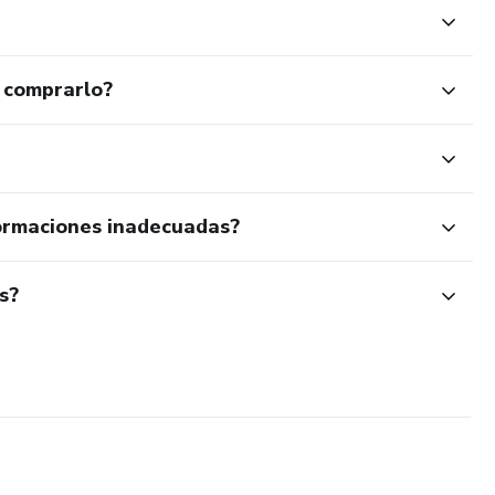
 comprarlo?
ormaciones inadecuadas?
s?