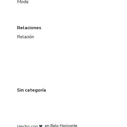
Moda
Relaciones
Relación
Sin categoría
en Ciudad de México
en Bogotá
en Amsterdam
en Madrid
en Belo Horizonte
Hecho con
❤