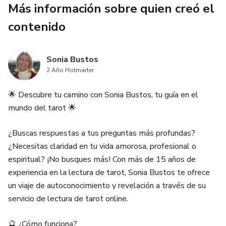
Más información sobre quien creó el
🔮 Enfrenta los Desafíos con Confianza
contenido
Esta semana, las cartas revelan...
💼 Éxito en el Ámbito Laboral
Sonia Bustos
2 Año Hotmarter
En tu carrera profesional...
🌟 Descubre tu camino con Sonia Bustos, tu guía en el
🔮 El Tarot como Consejero en tu Viaje Espiritual
mundo del tarot 🌟
En el plano espiritual...
¿Buscas respuestas a tus preguntas más profundas?
¿Necesitas claridad en tu vida amorosa, profesional o
💰 Abundancia y Finanzas
espiritual? ¡No busques más! Con más de 15 años de
experiencia en la lectura de tarot, Sonia Bustos te ofrece
En el aspecto financiero...
un viaje de autoconocimiento y revelación a través de su
servicio de lectura de tarot online.
🔮 Reflexiona y Avanza
🔮 ¿Cómo funciona?