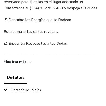
reservado para ti, estás en el lugar adecuado. ☎️
Contáctanos al (+34) 932 995 463 y despeja tus dudas.
🌌 Descubre las Energías que te Rodean
Esta semana, las cartas revelan...
🔮 Encuentra Respuestas a tus Dudas
En medio de la rutina, es natural cuestionar el rumbo que
estamos tomando. Nuestro equipo de expertos tarotistas
Mostrar más
está listo para guiar tus decisiones. ☎️ No dudes en marcar
el (+34) 932 995 463 y despejar tus inquietudes.
Detalles
🌟 Amor y Relaciones: Nuevos Comienzos en el Horizonte
Garantía de 15 días
En el ámbito amoroso, se vislumbra...