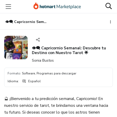
Ir
Ir
Ir
al
a
al
contenido
la
pie
principal
página
de
👁️‍🗨️ Capricornio Semanal: Descubre tu Destino con Nuestro Tarot 🌟
de
página
pago
👁️‍🗨️ Capricornio Semanal: Descubre tu
Destino con Nuestro Tarot 🌟
Sonia Bustos
Formato
:
Software, Programas para descargar
Idioma
:
Español
🔮 ¡Bienvenido a tu predicción semanal, Capricornio! En
nuestro servicio de tarot, te brindamos una ventana hacia
tu futuro. Si deseas conocer lo que los astros tienen