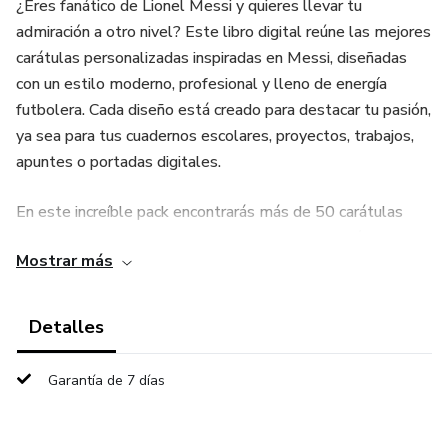
¿Eres fanático de Lionel Messi y quieres llevar tu
admiración a otro nivel? Este libro digital reúne las mejores
carátulas personalizadas inspiradas en Messi, diseñadas
con un estilo moderno, profesional y lleno de energía
futbolera. Cada diseño está creado para destacar tu pasión,
ya sea para tus cuadernos escolares, proyectos, trabajos,
apuntes o portadas digitales.
En este increíble pack encontrarás más de 50 carátulas
exclusivas con diferentes estilos: desde fondos épicos y
Mostrar más
minimalistas hasta ilustraciones artísticas del astro
argentino en sus etapas más memorables —Barcelona,
PSG y Selección Argentina— incluyendo su consagración en
Detalles
el Mundial de Qatar 2022. 🏆🇦🇷
Garantía de 7 días
✅ Incluye:
Diseños listos para imprimir o editar.