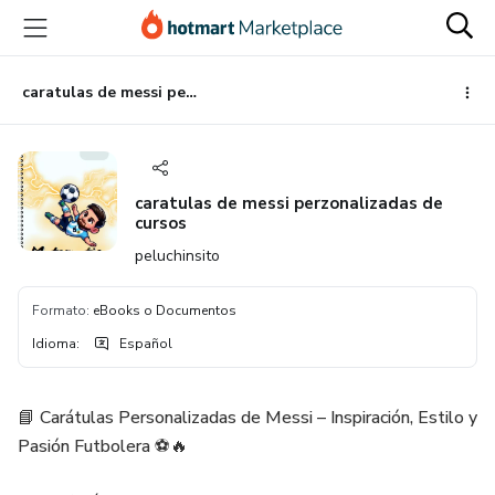
Ir
Ir
Ir
al
a
al
contenido
la
pie
principal
página
de
caratulas de messi perzonalizadas de cursos
de
página
pago
caratulas de messi perzonalizadas de
cursos
peluchinsito
Formato
:
eBooks o Documentos
Idioma
:
Español
📘 Carátulas Personalizadas de Messi – Inspiración, Estilo y
Pasión Futbolera ⚽🔥