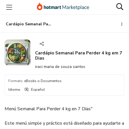
Ir
Ir
Ir
al
a
al
contenido
la
pie
principal
página
de
Cardápio Semanal Para Perder 4 kg em 7 Dias
de
página
pago
Cardápio Semanal Para Perder 4 kg em 7
Dias
iraci maria de souza santos
Formato
:
eBooks o Documentos
Idioma
:
Español
Menú Semanal Para Perder 4 kg en 7 Días"
Este menú simple y práctico está diseñado para ayudarte a