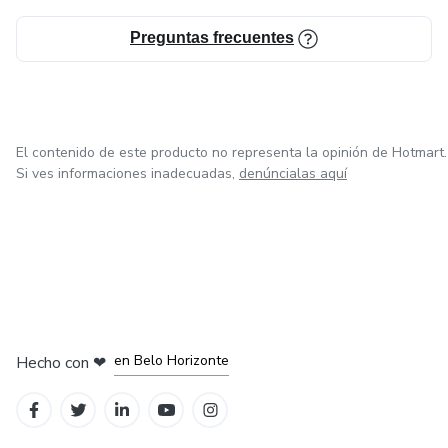
Preguntas frecuentes
El contenido de este producto no representa la opinión de Hotmart.
Si ves informaciones inadecuadas,
denúncialas aquí
en Ciudad de México
en Bogotá
en Amsterdam
en Madrid
en Belo Horizonte
Hecho con
❤