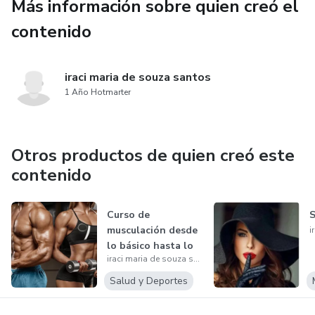
Más información sobre quien creó el
contenido
iraci maria de souza santos
1 Año Hotmarter
Otros productos de quien creó este
contenido
Curso de
S
musculación desde
lo básico hasta lo
iraci maria de souza santos
avanzado
Salud y Deportes