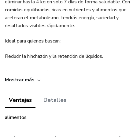
eliminar hasta 4 kg en solo 7 días de forma saludable. Con
comidas equilibradas, ricas en nutrientes y alimentos que
aceleran el metabolismo, tendrás energía, saciedad y
resultados visibles rápidamente.
Ideal para quienes buscan:
Reducir la hinchazón y la retención de líquidos.
Acelerar la quema de grasa.
Mostrar más
Adoptar hábitos alimenticios más ligeros y saludables.
Ventajas
Detalles
¡Empieza hoy mismo y nota la diferencia en una semana!
¿Te gustaría ajustar algo más? 😊
alimentos