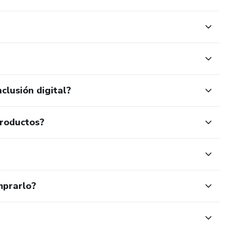
clusión digital?
productos?
mprarlo?