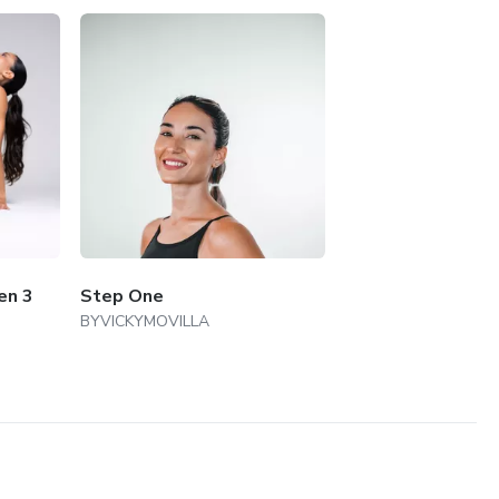
en 3
Step One
BYVICKYMOVILLA