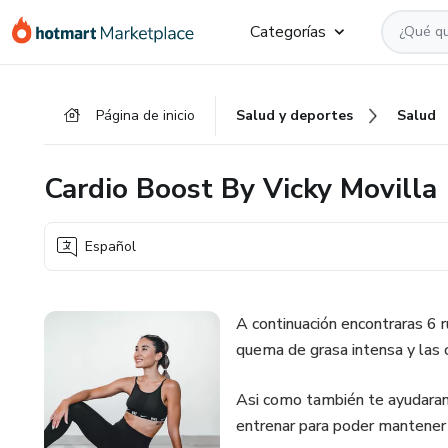
Ir
Ir
Ir
Categorías
al
a
al
contenido
la
pie
principal
página
de
Página de inicio
Salud y deportes
Salud
de
página
pago
Cardio Boost By Vicky Movilla
Español
A continuación encontraras 6 r
quema de grasa intensa y las 
Asi como también te ayudaran
entrenar para poder mantener 