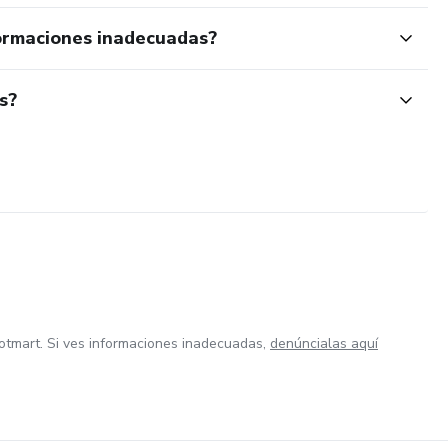
ormaciones inadecuadas?
s?
otmart. Si ves informaciones inadecuadas,
denúncialas aquí