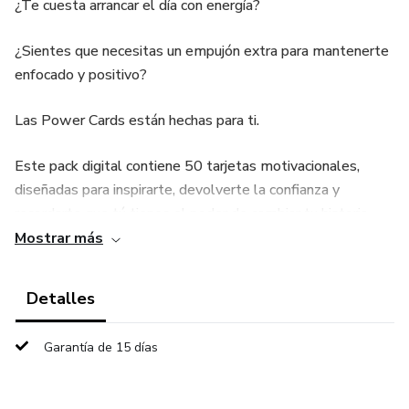
¿Te cuesta arrancar el día con energía?
¿Sientes que necesitas un empujón extra para mantenerte
enfocado y positivo?
Las Power Cards están hechas para ti.
Este pack digital contiene 50 tarjetas motivacionales,
diseñadas para inspirarte, devolverte la confianza y
recordarte que tú tienes el poder de cambiar tu historia.
Mostrar más
✔ Perfectas para comenzar el día con intención
Detalles
✔ Úsalas como afirmaciones, mantras o recordatorios
Garantía de 15 días
✔ Puedes imprimirlas, usarlas en digital o compartirlas en
redes