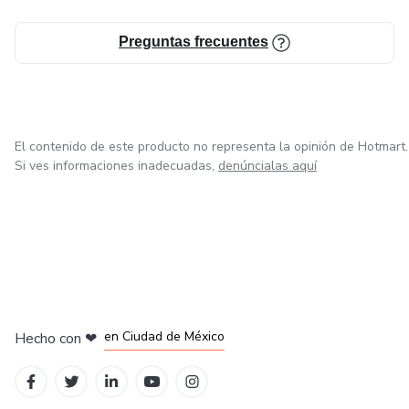
Preguntas frecuentes
El contenido de este producto no representa la opinión de Hotmart.
Si ves informaciones inadecuadas,
denúncialas aquí
en Bogotá
en Amsterdam
en Madrid
en Ciudad de México
Hecho con
❤
en Belo Horizonte