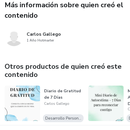
Empieza a transformar tus días desde el primer momento.
Más información sobre quien creó el
contenido
Una frase al día puede cambiarlo todo.
Carlos Gallego
1 Año Hotmarter
Otros productos de quien creó este
contenido
Diario de Gratitud
M
de 7 Días
Carlos Gallego
C
Desarrollo Personal