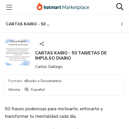
Ir
Ir
Ir
al
a
al
contenido
la
pie
principal
página
de
CARTAS KAIRO - 50 TARJETAS DE IMPULSO DIARIO
de
página
pago
CARTAS KAIRO - 50 TARJETAS DE
IMPULSO DIARIO
Carlos Gallego
Formato
:
eBooks o Documentos
Idioma
:
Español
50 frases poderosas para motivarte, enfocarte y
transformar tu mentalidad cada día.