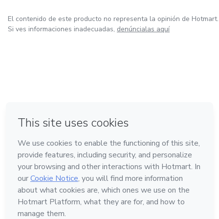
El contenido de este producto no representa la opinión de Hotmart.
Si ves informaciones inadecuadas,
denúncialas aquí
en Ciudad de México
en Bogotá
en Amsterdam
en Madrid
en Belo Horizonte
Hecho con
❤
Conoce Hotmart
Idioma
Español