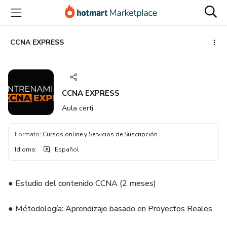
Ir
Ir
Ir
al
a
al
contenido
la
pie
principal
página
de
CCNA EXPRESS
de
página
pago
CCNA EXPRESS
Aula certi
Formato
:
Cursos online y Servicios de Suscripción
Idioma
:
Español
● Estudio del contenido CCNA (2 meses)
● Métodología: Aprendizaje basado en Proyectos Reales