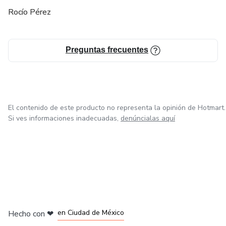
Rocío Pérez
Preguntas frecuentes
El contenido de este producto no representa la opinión de Hotmart.
Si ves informaciones inadecuadas,
denúncialas aquí
en Bogotá
en Amsterdam
en Madrid
en Ciudad de México
Hecho con
❤
en Belo Horizonte