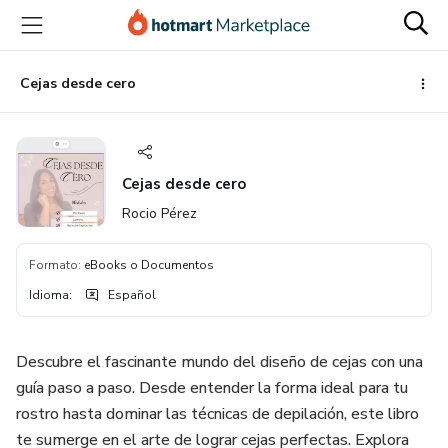
Ir
Ir
Ir
al
a
al
contenido
la
pie
principal
página
de
Cejas desde cero
de
página
pago
Cejas desde cero
Rocio Pérez
Formato
:
eBooks o Documentos
Idioma
:
Español
Descubre el fascinante mundo del diseño de cejas con una
guía paso a paso. Desde entender la forma ideal para tu
rostro hasta dominar las técnicas de depilación, este libro
te sumerge en el arte de lograr cejas perfectas. Explora