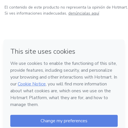
El contenido de este producto no representa la opinión de Hotmart.
Si ves informaciones inadecuadas,
denúncialas aquí
en Ciudad de México
en Bogotá
en Amsterdam
en Madrid
en Belo Horizonte
Hecho con
❤
Conoce Hotmart
Idioma
Español