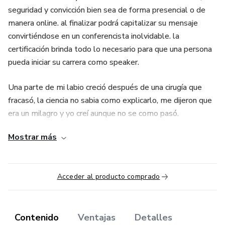
seguridad y convicción bien sea de forma presencial o de
manera online. al finalizar podrá capitalizar su mensaje
convirtiéndose en un conferencista inolvidable. la
certificación brinda todo lo necesario para que una persona
pueda iniciar su carrera como speaker.
Una parte de mi labio creció después de una cirugía que
fracasó, la ciencia no sabia como explicarlo, me dijeron que
era un milagro y yo creí aunque no se como pasó.
Mostrar más
Entre la pretensión humanista de querer saberlo todo y de
cuestionar lo inexplicable en nombre de la objetividad,
prefiero la mencionada resignación de creer en un mediador,
Acceder al producto comprado
de creer en Dios aunque no lo sepa explicar...
Contenido
Ventajas
Detalles