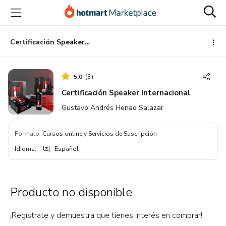
Ir
Ir
Ir
al
a
al
contenido
la
pie
principal
página
de
Certificación Speaker Internacional
de
página
pago
5.0
(
3
)
Certificación Speaker Internacional
Gustavo Andrés Henao Salazar
Formato
:
Cursos online y Servicios de Suscripción
Idioma
:
Español
Producto no disponible
¡Regístrate y demuestra que tienes interés en comprar!