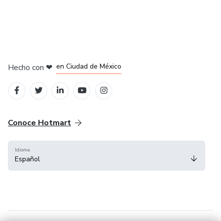
en Bogotá
en Amsterdam
en Madrid
en Ciudad de México
Hecho con
❤
en Belo Horizonte
Conoce Hotmart
Idioma
Español