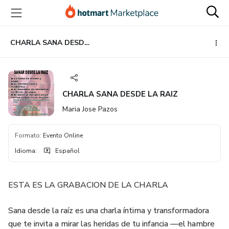
Ir
Ir
Ir
al
a
al
contenido
la
pie
principal
página
de
CHARLA SANA DESDE LA RAIZ
de
página
pago
CHARLA SANA DESDE LA RAIZ
Maria Jose Pazos
Formato
:
Evento Online
Idioma
:
Español
ESTA ES LA GRABACION DE LA CHARLA
Sana desde la raíz es una charla íntima y transformadora
que te invita a mirar las heridas de tu infancia —el hambre