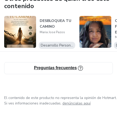
contenido
DESBLOQUEA TU
C
CAMINO
F
E
Maria Jose Pazos
M
Desarrollo Personal
Preguntas frecuentes
El contenido de este producto no representa la opinión de Hotmart.
Si ves informaciones inadecuadas,
denúncialas aquí