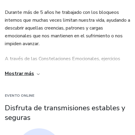
Durante más de 5 años he trabajado con los bloqueos
internos que muchas veces limitan nuestra vida, ayudando a
descubrir aquellas creencias, patrones y cargas
emocionales que nos mantienen en el sufrimiento o nos
impiden avanzar.
A través de las Constelaciones Emocionales, ejercicios
prácticos de consciencia, meditaciones y herramientas de
Mostrar más
crecimiento personal, acompaño procesos donde cada
persona puede mirar hacia su interior, comprender su
historia y encontrar nuevas formas de relacionarse consigo
EVENTO ONLINE
misma y con la vida.
Disfruta de transmisiones estables y
Mi propósito es crear espacios seguros de amor,
seguras
compasión y libertad, donde cada ser humano pueda
reconectar con su propia decisión de cambiar, sanar y