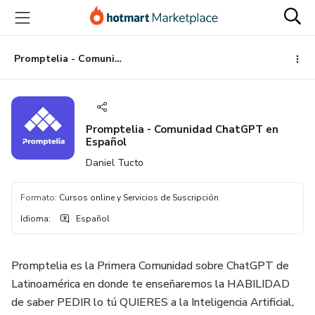
Ir
Ir
Ir
al
a
al
contenido
la
pie
principal
página
de
Promptelia - Comunidad ChatGPT en Español
de
página
pago
Promptelia - Comunidad ChatGPT en
Español
Daniel Tucto
Formato
:
Cursos online y Servicios de Suscripción
Idioma
:
Español
Promptelia es la Primera Comunidad sobre ChatGPT de
Latinoamérica en donde te enseñaremos la HABILIDAD
de saber PEDIR lo tú QUIERES a la Inteligencia Artificial,