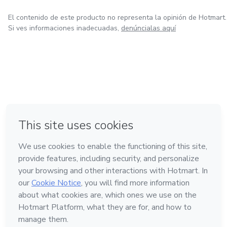
El contenido de este producto no representa la opinión de Hotmart.
Si ves informaciones inadecuadas,
denúncialas aquí
en Ciudad de México
en Bogotá
en Amsterdam
en Madrid
en Belo Horizonte
Hecho con
❤
Conoce Hotmart
Idioma
Español