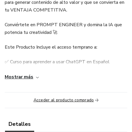
para generar contenido de alto valor y que se convierta en
tu VENTAJA COMPETITIVA.
Conviértete en PROMPT ENGINEER y domina la IA que
potencia tu creatividad 🚀
Este Producto Incluye el acceso temprano a:
✅ Curso para aprender a usar ChatGPT en Español
✅ Comunidad de WhatsApp para aportes y dudas
Mostrar más
✅ Reuniones Virtuales semanales para Actualizarnos
Acceder al producto comprado
✅ Certificado Virtual de Promptelia al finalizar el Test
✅ Material de Apoyo para mejorar tu Productividad con IA
Detalles