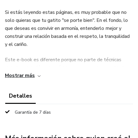
Si estás leyendo estas páginas, es muy probable que no
solo quieras que tu gatito "se porte bien". En el fondo, lo
que deseas es convivir en armonía, entenderlo mejor y
construir una relación basada en el respeto, la tranquilidad
y el cariño.
Este e-book es diferente porque no parte de técnicas
aisladas, ni de fórmulas rápidas que prometen resultados
Mostrar más
mágicos. Parte de una verdad sencilla, pero poderosa: La
conducta de un gatito no se corrige: se comprende y se
acompaña.
Detalles
Garantía de 7 días