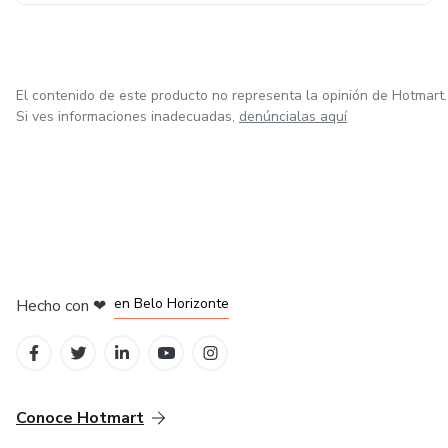
El contenido de este producto no representa la opinión de Hotmart.
Si ves informaciones inadecuadas,
denúncialas aquí
en Ciudad de México
en Bogotá
en Amsterdam
en Madrid
en Belo Horizonte
Hecho con
❤
Conoce Hotmart