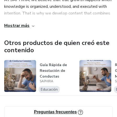
knowledge is organized, understood, and executed with
intention. That is why we develop content that combines
strategy, order, personal development, and an expansion
Mostrar más
mindset, facilitating continuous improvement processes.
Our mission is to support those who wish to evolve
consciously, with discipline and vision, by offering
Otros productos de quien creó este
accessible, practical, and high-value digital solutions.
contenido
Guía Rápida de
R
Resolución de
G
Conductas
M
SAPHIRA
S
Comunes en
G
Gatitos
Educación
Preguntas frecuentes