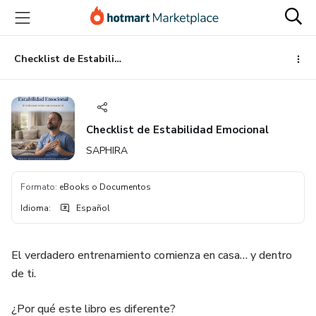
Ir
Ir
Ir
al
a
al
contenido
la
pie
principal
página
de
Checklist de Estabilidad Emocional
de
página
pago
Checklist de Estabilidad Emocional
SAPHIRA
Formato
:
eBooks o Documentos
Idioma
:
Español
El verdadero entrenamiento comienza en casa… y dentro
de ti.
¿Por qué este libro es diferente?