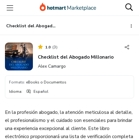
Ir
Ir
Ir
al
a
al
contenido
la
pie
principal
página
de
Checklist del Abogado Millonario
de
página
pago
1.0
(
3
)
Checklist del Abogado Millonario
Alex Camargo
Formato
:
eBooks o Documentos
Idioma
:
Español
En la profesión abogado, la atención meticulosa al detalle,
el profesionalismo y el cuidado son esenciales para brindar
una experiencia excepcional al cliente. Este libro
electrónico proporcionará una lista de verificación completa