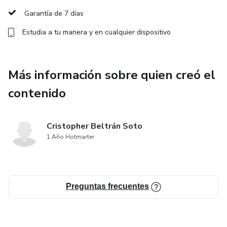
Garantía de 7 días
-Ejercicios físicos de calentamiento express y activación
muscular.
Estudia a tu manera y en cualquier dispositivo
-Checklist imprimible y digital para preparar tu mochila.
Más información sobre quien creó el
-Herramientas para conectar con tu equipo y evaluar tus
contenido
emociones.
-Plantillas personalizables para usar antes de cada juego.
Cristopher Beltrán Soto
1 Año Hotmarter
Preguntas frecuentes