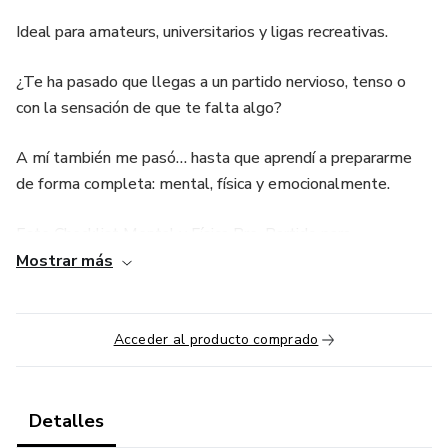
Ideal para amateurs, universitarios y ligas recreativas.
¿Te ha pasado que llegas a un partido nervioso, tenso o
con la sensación de que te falta algo?
A mí también me pasó… hasta que aprendí a prepararme
de forma completa: mental, física y emocionalmente.
Este Checklist Mental y Física Pre-Partido para
Voleibolistas es una guía práctica en PDF para que juegues
Mostrar más
cada partido con claridad, energía y propósito.
No necesitas ser profesional para entrenar como uno.
Acceder al producto comprado
¿Qué incluye?
Detalles
-Técnicas mentales para enfocarte y controlar los nervios.