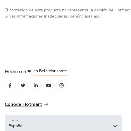
El contenido de este producto no representa la opinión de Hotmart.
Si ves informaciones inadecuadas,
denúncialas aquí
en Ciudad de México
en Bogotá
en Amsterdam
en Madrid
en Belo Horizonte
Hecho con
❤
Conoce Hotmart
Idioma
Español