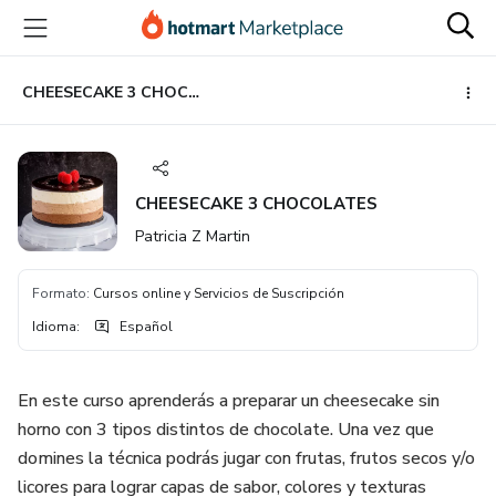
Ir
Ir
Ir
al
a
al
contenido
la
pie
principal
página
de
CHEESECAKE 3 CHOCOLATES
de
página
pago
CHEESECAKE 3 CHOCOLATES
Patricia Z Martin
Formato
:
Cursos online y Servicios de Suscripción
Idioma
:
Español
​En este curso aprenderás a preparar un cheesecake sin
horno con 3 tipos distintos de chocolate. Una vez que
domines la técnica podrás jugar con frutas, frutos secos y/o
licores para lograr capas de sabor, colores y texturas