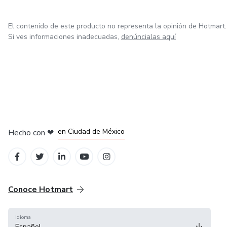
El contenido de este producto no representa la opinión de Hotmart.
Si ves informaciones inadecuadas,
denúncialas aquí
en Bogotá
en Amsterdam
en Madrid
en Ciudad de México
Hecho con
❤
en Belo Horizonte
Conoce Hotmart
Idioma
Español