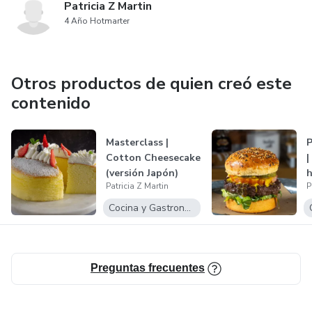
Patricia Z Martin
4 Año Hotmarter
Otros productos de quien creó este
contenido
Masterclass |
P
Cotton Cheesecake
|
(versión Japón)
Patricia Z Martin
P
p
Cocina y Gastronomía
Preguntas frecuentes