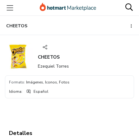
Ir
Ir
Ir
al
a
al
contenido
la
pie
principal
página
de
CHEETOS
de
página
pago
CHEETOS
Ezequiel Torres
Formato
:
Imágenes, Iconos, Fotos
Idioma
:
Español
Detalles