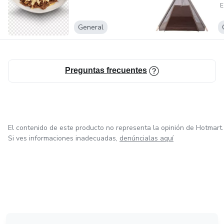
E
General
Preguntas frecuentes
El contenido de este producto no representa la opinión de Hotmart.
Si ves informaciones inadecuadas,
denúncialas aquí
en Amsterdam
en Madrid