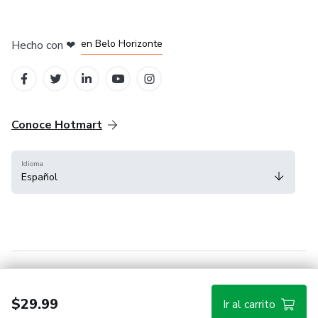
en Ciudad de México
en Bogotá
en Amsterdam
en Madrid
en Belo Horizonte
Hecho con
❤
Conoce Hotmart
Idioma
Español
FAQ
Términos
Privacidad
Cookies
$29.99
Ir al carrito