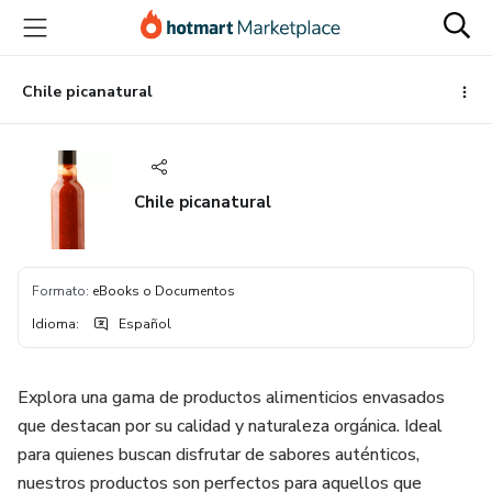
Ir
Ir
Ir
al
a
al
contenido
la
pie
principal
página
de
Chile picanatural
de
página
pago
Chile picanatural
Formato
:
eBooks o Documentos
Idioma
:
Español
Explora una gama de productos alimenticios envasados
que destacan por su calidad y naturaleza orgánica. Ideal
para quienes buscan disfrutar de sabores auténticos,
nuestros productos son perfectos para aquellos que