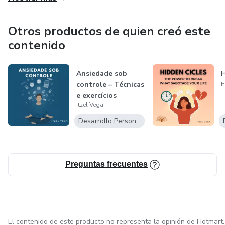
✔ Claves para mejorar tu aprendizaje y potenciar tu
Otros productos de quien creó este
memoria.
contenido
✔ Consejos prácticos para el crecimiento en el entorno
Ansiedade sob
laboral.
controle – Técnicas
I
e exercícios
✔ Una mirada sencilla y clara a los fundamentos de la
Itzel Vega
práticos para...
salud mental.
Desarrollo Personal
✨ La mente humana es el motor de nuestras decisiones,
relaciones y sueños. Con este ebook descubrirás cómo
funciona y, lo más importante, cómo aprovechar su poder
Preguntas frecuentes
en tu vida cotidiana.
El contenido de este producto no representa la opinión de Hotmart.