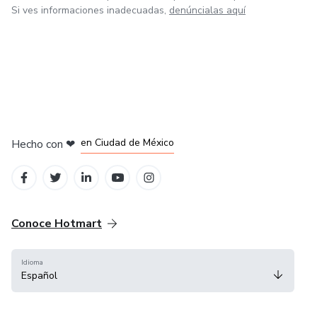
Si ves informaciones inadecuadas,
denúncialas aquí
en Bogotá
en Amsterdam
en Madrid
en Ciudad de México
Hecho con
❤
en Belo Horizonte
Conoce Hotmart
Idioma
Español