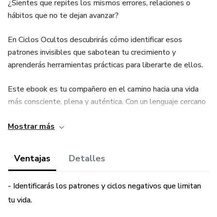
¿Sientes que repites los mismos errores, relaciones o
hábitos que no te dejan avanzar?
En Ciclos Ocultos descubrirás cómo identificar esos
patrones invisibles que sabotean tu crecimiento y
aprenderás herramientas prácticas para liberarte de ellos.
Este ebook es tu compañero en el camino hacia una vida
más consciente, plena y auténtica. Con un lenguaje cercano
y ejemplos reales, encontrarás:
Mostrar más
✅ Explicaciones claras sobre por qué caemos en ciclos
negativos.
Ventajas
Detalles
✅ Estrategias comprobadas para vencer la procrastinación
- Identificarás los patrones y ciclos negativos que limitan
y el autosabotaje.
tu vida.
✅ Claves para reconocer relaciones tóxicas y construir