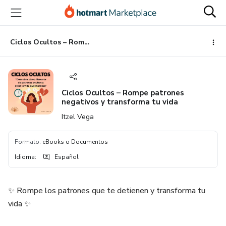
Ir
Ir
Ir
al
a
al
contenido
la
pie
principal
página
de
Ciclos Ocultos – Rompe patrones negativos y transforma tu vida
de
página
pago
Ciclos Ocultos – Rompe patrones
negativos y transforma tu vida
Itzel Vega
Formato
:
eBooks o Documentos
Idioma
:
Español
✨ Rompe los patrones que te detienen y transforma tu
vida ✨