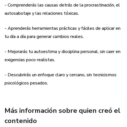
vínculos saludables.
- Comprenderás las causas detrás de la procrastinación, el
autosabotaje y las relaciones tóxicas.
✅ Ejercicios prácticos que puedes aplicar en tu día a día.
- Aprenderás herramientas prácticas y fáciles de aplicar en
✅ Recursos y citas de expertos en psicología, resiliencia y
tu día a día para generar cambios reales.
hábitos.
- Mejorarás tu autoestima y disciplina personal, sin caer en
No es un libro para leer y olvidar: es una guía para volver a
exigencias poco realistas.
él cada vez que lo necesites, un mapa para recordarte que
siempre puedes elegir un nuevo comienzo.
- Descubrirás un enfoque claro y cercano, sin tecnicismos
psicológicos pesados.
🌱 Si estás listo para romper con lo que te limita y crear la
vida que mereces, este ebook es para ti.
Más información sobre quien creó el
contenido