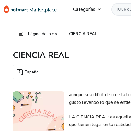
Ir
Ir
Ir
Categorías
al
a
al
contenido
la
pie
principal
página
de
Página de inicio
CIENCIA REAL
de
página
pago
CIENCIA REAL
Español
aunque sea difícil de cree la 
gusto leyendo lo que se entie
LA CIENCIA REAL: es aquellas 
que tienen lugar en la realidad