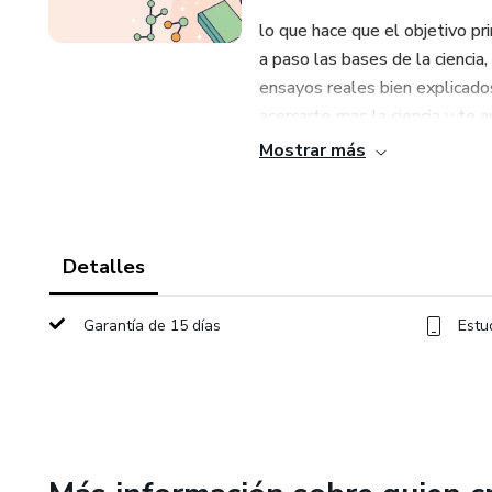
lo que hace que el objetivo p
a paso las bases de la ciencia
ensayos reales bien explicado
acercarte mas la ciencia y te
ingeniero industrial o técnico
Mostrar más
RESISTENCIA DE MATERIAL
ESTADÍSTICA, INFORMATI
Detalles
GESTION EMPRESARIAL, E
Garantía de 15 días
Estu