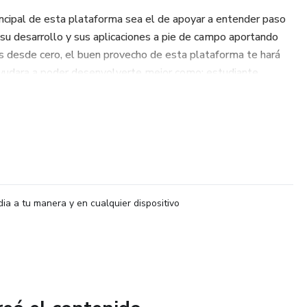
rincipal de esta plataforma sea el de apoyar a entender paso
, su desarrollo y sus aplicaciones a pie de campo aportando
s desde cero, el buen provecho de esta plataforma te hará
 ayudara a poder desenvolverte mejor como: estudiante,
 en las ramas que compiten
ES, AMPLIACIÓN DE LAS MATEMÁTICAS , QUÍMICA ,
CA(DESDE CERO Y PROGRAMACIÓN CON MATLAB),
XPRESIÓN GRÁFICA
dia a tu manera y en cualquier dispositivo