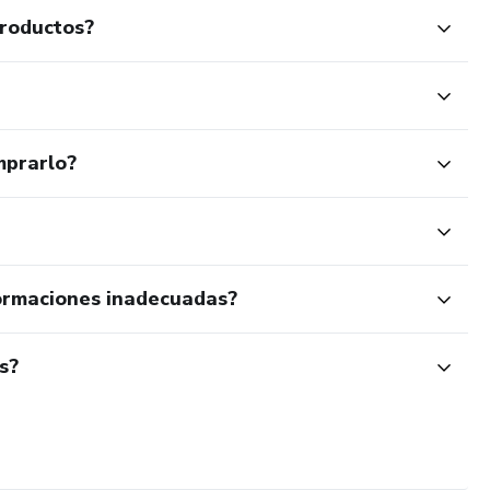
productos?
mprarlo?
ormaciones inadecuadas?
s?